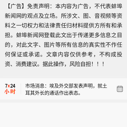
【广告】免责声明：本内容为广告，不代表蚌埠
新闻网的观点及立场。所涉文、图、音视频等资
料之一切权力和法律责任归材料提供方所有和承
担。蚌埠新闻网登载此文出于传递更多信息之目
的，对此文字、图片等所有信息的真实性不作任
何保证或承诺。文章内容仅供参考，不构成投
市场消息：埃及、土耳其外交部长就地
资、消费建议。据此操作，风险自担！！！
区安全安排展开磋商。
【宇树科技中签率远低于长鑫科技】8
月9日，A股“人形机器人第一股”宇树科
市场消息：埃及外交部发表声明，就土
技8月10日将在科创板正式开启申购。
耳其外长的通话作出表态。
考虑到宇树科技本次发行流通盘规模较
市场消息：埃及、土耳其外交部长就地
小，又叠加“第一股”的题材光环，多家
区安全安排展开磋商。
券商综合测算显示，其预计中签率在万
【宇树科技中签率远低于长鑫科技】8
分之二至万分之三之间，远低于长鑫科
月9日，A股“人形机器人第一股”宇树科
技0.47%的中签率水平。数据显示，20
技8月10日将在科创板正式开启申购。