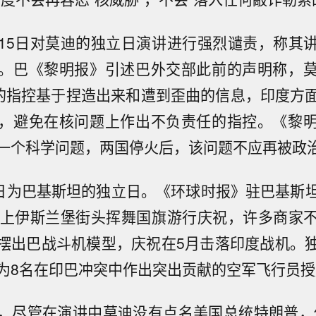
15日对莫迪的独立日演讲进行强烈谴责，称其
。巴《黎明报》引述巴外交部此前的声明称，
”的指控基于捏造出来和遭到歪曲的信息，印度方
，避免在核问题上作出不负责任的指控。《黎
一个科学问题，两国停火后，该问题不应再被政
4日为巴基斯坦的独立日。《环球时报》驻巴基斯
走上伊斯兰堡街头挥舞国旗游行庆祝，许多商家
摆出巴战斗机模型，庆祝在5月击落印度战机。
为8名在印巴冲突中作出突出贡献的空军飞行员授
，尽管在演讲中莫迪没有点名美国总统特朗普，