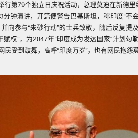
举行第79个独立日庆祝活动，总理莫迪在新德里红
03分钟演讲，开篇便警告巴基斯坦，称印度“不
，并向参与“朱砂行动”的士兵致敬，随后反复提及“
年赋权”，为2047年“印度成为发达国家”计划
网民受到鼓舞，高呼“印度万岁”，也有网民抱怨