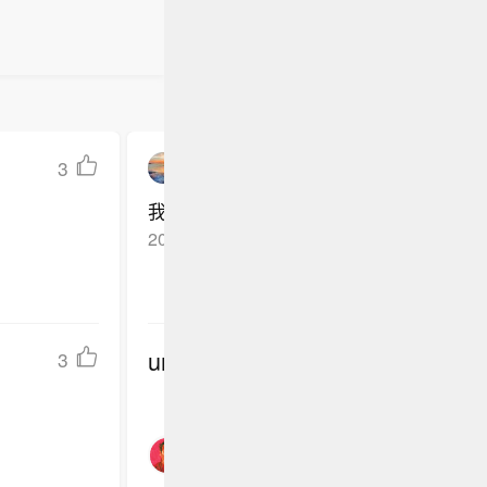
3
无奈情书人Lake
我相信你们，三哥，加油！一千年或许造
2025-08-16
江苏盐城
回复TA
undefined
3