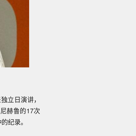
表独立日演讲，
尼赫鲁的17次
钟的纪录。