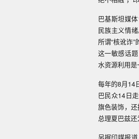
巴基斯坦媒体
民族主义情绪
所谓“核讹诈
这一敏感话题
水资源利用是
每年的8月1
巴民众14日
旗色装饰，还
总理夏巴兹还
另据印媒报道