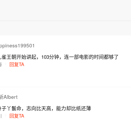
ppiness199501
雀王朝开始讲起，103分钟，连一部电影的时间都够了
海
回复TA
lbert
身子丫鬟命，志向比天高，能力却比纸还薄
川
回复TA