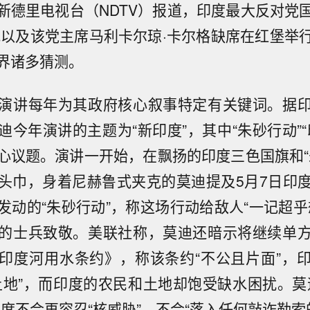
新德里电视台（NDTV）报道，印度最大反对党
地以及该党主席马利卡尔琼·卡尔格缺席在红堡举
界诸多猜测。
演讲每年为其政府核心叙事特定有关键词。据
迪今年演讲的主题为“新印度”，其中“朱砂行动”“
心议题。演讲一开始，在飘扬的印度三色国旗和“
头巾，身着尼赫鲁式夹克的莫迪提及5月7日印
发动的“朱砂行动”，称这场行动给敌人“一记超乎
的士兵致敬。美联社称，莫迪还暗示将继续单
印度河用水条约》，称该条约“不公且片面”，
土地”，而印度的农民和土地却饱受缺水困扰。莫
印度不会再容忍“核威胁”，不会“落入任何敲诈勒索