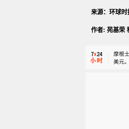
来源：环球时
据My
作者: 苑基荣
7%
UNI
建筑
处于
摩根
美元
据My
7%
UNI
建筑
处于