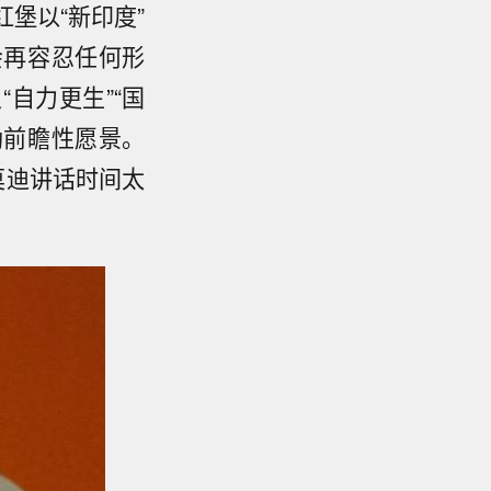
堡以“新印度”
会再容忍任何形
自力更生”“国
勾勒前瞻性愿景。
莫迪讲话时间太