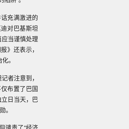
讲话充满激进的
莫迪对巴基斯坦
面应当谨慎处理
明报》还表示，
治化。
坦记者注意到，
不仅布置了巴国
独立日当天，巴
勋。
但谴责了“经济