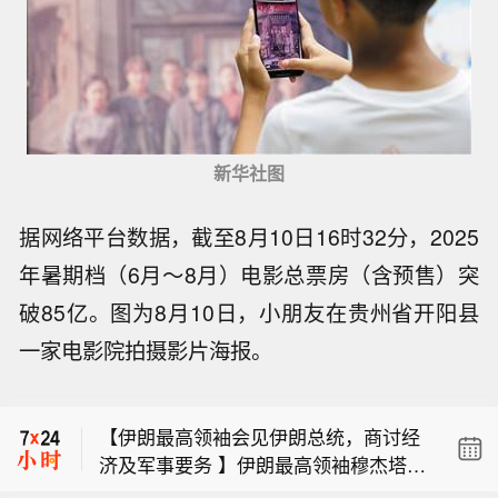
新华社图
据网络平台数据，截至8月10日16时32分，2025
年暑期档（6月～8月）电影总票房（含预售）突
破85亿。图为8月10日，小朋友在贵州省开阳县
【新基金销售火爆 资金布局长期行情】
一家电影院拍摄影片海报。
尽管7月A股市场调整，但新发基金市场
【陈茂波：下半年香港将举办逾100项
却呈现出冷暖反差，多只主动权益新品
盛事活动 预计吸引逾185万旅客】香港
募集成绩亮眼。普通投资者踊跃认购新
【伊朗最高领袖会见伊朗总统，商讨经
特区政府财政司司长陈茂波9日发表网
基金的背后，是不少基金经理对于当前
济及军事要务 】伊朗最高领袖穆杰塔巴
志表示，今年上半年约有175万旅客参
科技行情长周期属性的深度研判，公募
【新基金销售火爆 资金布局长期行情】
·哈梅内伊近日会见伊朗总统佩泽希齐
与超过130项盛事活动，为香港带来约5
普遍判断AI产业浪潮不是短期主题炒