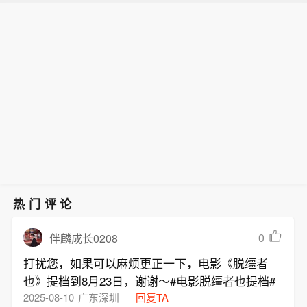
尽管7月A股市场调整，但新发基金市场
扬，，双方就当前国家面临的经济与军
8亿港元的消费额，经济增加价值约为3
作，科技浪潮的演绎周期也远不止半
【陈茂波：下半年香港将举办逾100项
却呈现出冷暖反差，多只主动权益新品
事等重大议题进行了深入交流。此次会
3亿港元。展望下半年，香港将举办超
年。
盛事活动 预计吸引逾185万旅客】香港
募集成绩亮眼。普通投资者踊跃认购新
晤正值佩泽希齐扬就任总统第三年之
过100项盛事活动，预计将吸引逾185万
特区政府财政司司长陈茂波9日发表网
基金的背后，是不少基金经理对于当前
际。据伊朗官方媒体报道，双方在会谈
旅客参加。（新华社）
志表示，今年上半年约有175万旅客参
科技行情长周期属性的深度研判，公募
中就国家当前面临的各类问题与挑战进
与超过130项盛事活动，为香港带来约5
普遍判断AI产业浪潮不是短期主题炒
行了详细探讨。会谈重点聚焦于保障民
8亿港元的消费额，经济增加价值约为3
作，科技浪潮的演绎周期也远不止半
众基本生活需求、应对当前战争局势及
3亿港元。展望下半年，香港将举办超
年。
未来走向、军事领域最新进展，以及统
过100项盛事活动，预计将吸引逾185万
筹管理国家本币、外汇和能源资源等关
旅客参加。（新华社）
键议题。此外，双方还就如何与外部开
展经济互动交换了意见。
热门评论
0
伴麟成长0208
打扰您，如果可以麻烦更正一下，电影《脱缰者
也》提档到8月23日，谢谢～#电影脱缰者也提档#
2025-08-10
广东深圳
回复TA