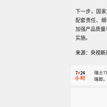
下一步，国家
配套责任、细
加强产品质量
实施。
欧股开
来
源：
央视新
9%，
菲律宾
时MI
瑞士7
瑞郎
欧股开
9%，
菲律宾
时MI