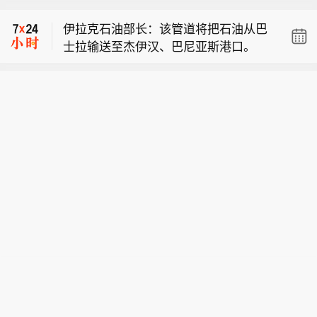
日200万桶。
伊拉克石油部长：该管道将把石油从巴
士拉输送至杰伊汉、巴尼亚斯港口。
伊拉克石油部长：伊拉克巴士拉‑哈迪塞
输油管道造价约 150 亿美元。
伊拉克石油部长：新管道输送能力为每
日200万桶。