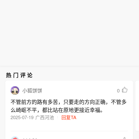
力度？多家回应：合规要求一贯严格 不
季度财务报告。搜狐公司第二季度总收
念股已较高点大幅回调。在此背景下，
规要求一直是严格且规范的，不存在所
所得税费用约1300万美元。相比之下，
存在“从严”】今日有报道消息称，包括
入为1.36亿美元，较2025年同期增长
高盛的一位资深策略师日前表示，中国
谓“从严”，两公司强调相关业务始终在
2025年同期净亏损为2000万美元。
中信证券、东方财富在内的多家券商近
7%。其中，营销服务收入为1500万美
AI板块并不存在整体性泡沫，近期的市
监管框架下平稳运行。此外，就上述报
期收紧新开户审核及两融、期权交易审
元，在线游戏收入为1.16亿美元。财报
场走势已使估值回归健康水平。他看好
道中提到的“7月下旬越来越多散户被迫
查。记者从中信证券、东方财富方面了
显示，归于搜狐公司的非美国通用会计
三大细分赛道的投资机会。高盛首席中
平仓离场”的说法，记者从行业了解到，
解到，两公司融资融券及衍生品业务合
准则净利润为50万美元，其中包含冲销
国股票策略师刘劲津在接受媒体采访时
多家券商信用业务已在各个业务环节逐
规要求一直是严格且规范的，不存在所
所得税费用约1300万美元。相比之下，
表示，中国AI相关股票的总市值，尚未
一化解风险，客户自身也主动补充保证
谓“从严”，两公司强调相关业务始终在
2025年同期净亏损为2000万美元。
充分反映这项技术将为整体经济带来的
金，市场整体风险可控。（财联社）
监管框架下平稳运行。此外，就上述报
潜在红利。刘劲津承认，6 月A股市场确
道中提到的“7月下旬越来越多散户被迫
实出现局部过热行情——当时科创板与
热门评论
平仓离场”的说法，记者从行业了解到，
创业板部分AI硬件公司估值一度触及五
多家券商信用业务已在各个业务环节逐
年高点，但眼下股价与未来盈利增长预
0
小狐饼饼
一化解风险，客户自身也主动补充保证
期已重新回归平衡，估值水平趋于 “合
不管前方的路有多苦，只要走的方向正确，不管多
金，市场整体风险可控。（财联社）
理健康”。目前，中国AI企业约占全球AI
么崎岖不平，都比站在原地更接近幸福。
板块总市值的11%，但海外资金AI投资
2025-07-19
广西河池
回复TA
组合中配置到中国AI板块的仓位占比仅
约1%。这表明，高盛认为，外资对中国
AI股的低配程度仍非常高。高盛认为，