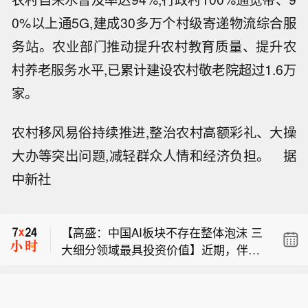
0%以上通5G,建成30多万个村级寄递物流综合服
务站。农业部门推动提升农村教育质量、提升农
村养老服务水平,已累计建设农村敬老院超过1.6万
家。
农村移风易俗持续推进,整治农村高额彩礼、大操
大办等突出问题,减轻群众人情和经济负担。 据
【搜狐2026年Q2总收入1.36亿美元，
中新社
同比增长7%】8月10日，搜狐公司公布
【券商加强新开户审核、加大两融审查
了截至2026年6月30日未经审计的第二
力度？多家回应：合规要求一贯严格 不
季度财务报告。搜狐公司第二季度总收
【高盛：中国AI板块不存在整体泡沫 三
存在“从严”】今日有报道消息称，包括
入为1.36亿美元，较2025年同期增长
大细分领域最具投资价值】近期，伴随
中信证券、东方财富在内的多家券商近
7%。其中，营销服务收入为1500万美
【搜狐2026年Q2总收入1.36亿美元，
着对人工智能（AI）基建巨额投资持续
期收紧新开户审核及两融、期权交易审
元，在线游戏收入为1.16亿美元。财报
同比增长7%】8月10日，搜狐公司公布
性以及相关股票高估值的担忧，全球AI
查。记者从中信证券、东方财富方面了
显示，归于搜狐公司的非美国通用会计
【券商加强新开户审核、加大两融审查
了截至2026年6月30日未经审计的第二
板块持续震荡，以半导体为代表的AI概
解到，两公司融资融券及衍生品业务合
准则净利润为50万美元，其中包含冲销