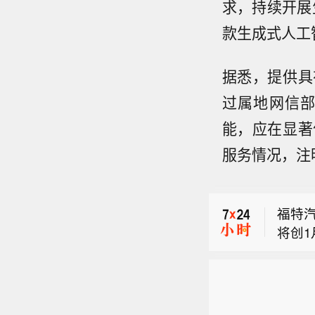
求，持续开展
款生成式人工
据悉，提供具
过属地网信
能，应在显著
墨西
服务情况，注
经济
匈牙
福特
将创
墨西
经济
匈牙