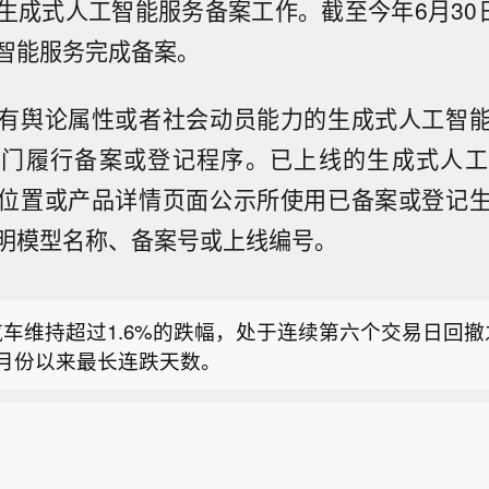
生成式人工智能服务备案工作。截至今年6月30日
智能服务完成备案。
有舆论属性或者社会动员能力的生成式人工智
部门履行备案或登记程序。已上线的生成式人工
位置或产品详情页面公示所使用已备案或登记
哥央行：预计墨西哥经济闲置产能将在整个预测期内持
明模型名称、备案号或上线编号。
活动仍面临显著下行风险。
利总理：自愿限电措施将于明日结束。
汽车维持超过1.6%的跌幅，处于连续第六个交易日回
1月份以来最长连跌天数。
哥央行：预计墨西哥经济闲置产能将在整个预测期内持
活动仍面临显著下行风险。
利总理：自愿限电措施将于明日结束。