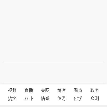
能源领域，推动新能源产业与在非中资
矿山工程项目，扩大品牌主机出口，推
项目协同发展，加强与非洲相关部门及
动工程机械再制造出口。现代农业领
行业协会、项目运营商的对接，支持投
域，在非布局农机产销服一体化中心，
建营一体化项目建设。（湖南日报）
同步培育产贸融合项目，统筹扩大优势
产品出口与非洲特色农产品进口。绿色
能源领域，推动新能源产业与在非中资
项目协同发展，加强与非洲相关部门及
行业协会、项目运营商的对接，支持投
建营一体化项目建设。（湖南日报）
视频
直播
美图
博客
看点
政务
搞笑
八卦
情感
旅游
佛学
众测