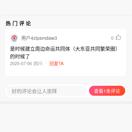
续显现，优势产业外向度大幅提升，基
2028年，全省对非进出口额达到800亿
新为防汛防台Ⅲ级响应行动。
本形成对非经贸合作服务体系。 矿业领
元，聚焦12个重点非洲国家，打造10个
域，完善在非项目配套设施，扩大资源
左右产能合作标志性项目，打造1至2个
回运规模，带动矿山设备、选矿辅料及
热门评论
中非“两国双园”样板项目，推动全省对
能源设备出口，梯度推进矿业检测实验
非贸易规模稳步增长，对非投资成效持
室建设，设立对非矿业勘查投资基金。
0
用户4zlpsmdaw3
续显现，优势产业外向度大幅提升，基
汽车及零部件领域，扩大散件出口，开
是时候建立周边命运共同体（大东亚共同繁荣圈）
本形成对非经贸合作服务体系。 矿业领
拓重点国家网约车市场，扩大二手车出
的时候了
域，完善在非项目配套设施，扩大资源
口。医疗器械领域，打造境内外双平台
2025-07-06
四川
回复TA
回运规模，带动矿山设备、选矿辅料及
协同运营模式，加快产品市场认证与本
能源设备出口，梯度推进矿业检测实验
土销售渠道布局，打造中非友好医院带
室建设，设立对非矿业勘查投资基金。
动医疗设备及耗材出口。工程机械领
汽车及零部件领域，扩大散件出口，开
域，对接中资企业在非重大基础设施及
好的评论会让人崇拜
查看1条评论
拓重点国家网约车市场，扩大二手车出
矿山工程项目，扩大品牌主机出口，推
口。医疗器械领域，打造境内外双平台
动工程机械再制造出口。现代农业领
协同运营模式，加快产品市场认证与本
域，在非布局农机产销服一体化中心，
土销售渠道布局，打造中非友好医院带
同步培育产贸融合项目，统筹扩大优势
动医疗设备及耗材出口。工程机械领
产品出口与非洲特色农产品进口。绿色
域，对接中资企业在非重大基础设施及