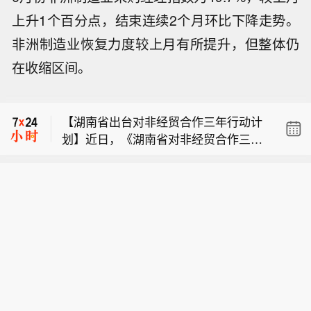
上升1个百分点，结束连续2个月环比下降走势。
非洲制造业恢复力度较上月有所提升，但整体仍
在收缩区间。
【上海中心城区暴雨预警信号由红转
黄，防汛防台响应行动由二级转三级】
【湖南省出台对非经贸合作三年行动计
预计未来24小时内，中心城区大部6小
划】近日，《湖南省对非经贸合作三年
时累积降水量将达100毫米以上，上海
【今日15时起，福州地铁高架区段暂停
行动计划（2026-2028年）》经省政府
市气象台2026年08月09日13时00分更
运营】受台风“白海豚”影响，为保障乘
常务会议审议通过并正式印发实施，这
新中心城区暴雨红色预警信号更新为暴
【上海中心城区暴雨预警信号由红转
客出行安全，经综合研判，自8月9日15
是未来3年我省推进湘非经贸深度合作
雨黄色预警信号。市防汛指挥部决定同
黄，防汛防台响应行动由二级转三级】
时起，福州地铁6号线和滨海快线高架
的纲领性文件。 行动计划提出，力争到
步将中心城区防汛防台Ⅱ级响应行动更
【湖南省出台对非经贸合作三年行动计
预计未来24小时内，中心城区大部6小
站及高架区段停运，恢复正常运营时间
2028年，全省对非进出口额达到800亿
新为防汛防台Ⅲ级响应行动。
划】近日，《湖南省对非经贸合作三年
时累积降水量将达100毫米以上，上海
另行通知。
元，聚焦12个重点非洲国家，打造10个
行动计划（2026-2028年）》经省政府
市气象台2026年08月09日13时00分更
左右产能合作标志性项目，打造1至2个
常务会议审议通过并正式印发实施，这
新中心城区暴雨红色预警信号更新为暴
中非“两国双园”样板项目，推动全省对
是未来3年我省推进湘非经贸深度合作
雨黄色预警信号。市防汛指挥部决定同
非贸易规模稳步增长，对非投资成效持
的纲领性文件。 行动计划提出，力争到
步将中心城区防汛防台Ⅱ级响应行动更