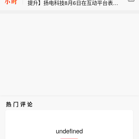
提升】扬电科技8月6日在互动平台表
披露。在满足惯常交割条件下，交易预
【贝恩资本宣布收购茶饮品牌贡茶】据
示，公司已正常开展相关算力业务，目
计于今年第四季度完成。
贝恩资本官网消息，贝恩资本8月5日宣
前业务规模在陆续提升。
TD Cowen将 西部数据公司 目标股价从
布，已同意从TA Associates及贡茶全球
500美元上调至540美元。
（Gong cha Global）其他股东手中收
购茶饮品牌贡茶。具体交易财务条款未
披露。在满足惯常交割条件下，交易预
计于今年第四季度完成。
热门评论
undefined