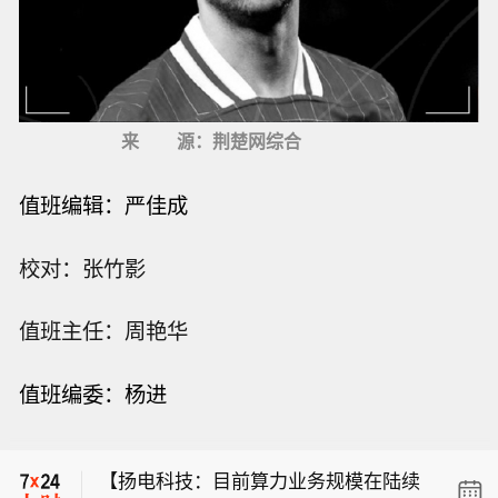
来
源：荆楚网综合
值班编辑：
严佳成
校对：张竹影
值班主任：周艳华
【贝恩资本宣布收购茶饮品牌贡茶】据
值班编委：杨进
贝恩资本官网消息，贝恩资本8月5日宣
TD Cowen将 西部数据公司 目标股价从
布，已同意从TA Associates及贡茶全球
500美元上调至540美元。
（Gong cha Global）其他股东手中收
【扬电科技：目前算力业务规模在陆续
购茶饮品牌贡茶。具体交易财务条款未