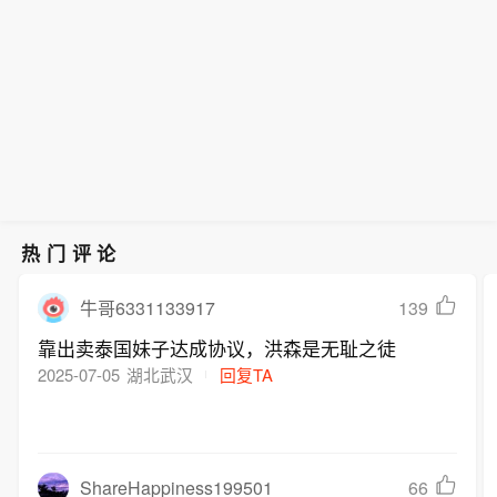
示，潜在的股权出售可能使该设施的估
长爱德华·科菲·奥马内·博阿马以及时任
士正研究旗下重庆资产的方案选项，包
内阁成员空缺。声明说，工程、住房与
值达到约30亿美元。SK海力士网站显
环境、科学与技术部长易卜拉欣·穆尔塔
括引入投资者以帮助加速增长。消息人
水资源部长肯尼思·吉尔伯特·阿杰伊调
示，该公司20多年前进入中国市场，当
拉·穆罕默德在加纳中南部的阿散蒂地区
士称，作为英伟达高带宽内存芯片的重
任国防部长，科勒克洛泰选区议员扎内
时与无锡签署协议建设其首座大型海外
一起军用直升机坠毁事故中遇难。事故
要供应商，SK海力士正与潜在顾问接
托尔·阿杰曼－罗林斯出任环境、科学与
晶圆制造厂。位于重庆的设施是SK海力
后，这两个职务分别由财政部长、国土
洽，对该业务进行评估。知情人士表
技术部长。2025年8月6日，时任国防部
士重要的半导体封装与测试基地。知情
资源部长代理。（新华社）
示，潜在的股权出售可能使该设施的估
长爱德华·科菲·奥马内·博阿马以及时任
人士表示，竞购者可能包括中国基金和
值达到约30亿美元。SK海力士网站显
环境、科学与技术部长易卜拉欣·穆尔塔
产业投资者，SK海力士可能保留该资产
示，该公司20多年前进入中国市场，当
拉·穆罕默德在加纳中南部的阿散蒂地区
的少数股权。知情人士还称，相关讨论
时与无锡签署协议建设其首座大型海外
一起军用直升机坠毁事故中遇难。事故
仍处于初步阶段，未必会达成任何交
热门评论
晶圆制造厂。位于重庆的设施是SK海力
后，这两个职务分别由财政部长、国土
易。
士重要的半导体封装与测试基地。知情
资源部长代理。（新华社）
139
牛哥6331133917
人士表示，竞购者可能包括中国基金和
靠出卖泰国妹子达成协议，洪森是无耻之徒
产业投资者，SK海力士可能保留该资产
2025-07-05
湖北武汉
回复TA
的少数股权。知情人士还称，相关讨论
仍处于初步阶段，未必会达成任何交
易。
ShareHappiness199501
66