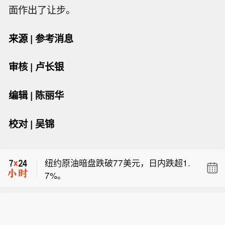
面作出了让步。
来源 | 参考消息
审核 | 卢长银
编辑 | 陈丽华
【加纳总统调整内阁 填补坠机事故所致
校对 | 吴锦
空缺】加纳总统府7日发布声明说，加
【SK海力士据悉评估重庆资产方案 包
纳总统马哈马日前对内阁进行调整，以
括引入投资者】据知情人士称，SK海力
填补去年直升机坠毁事故中遇难的两名
纽约原油暗盘跌破77美元，日内跌超1.
士正研究旗下重庆资产的方案选项，包
内阁成员空缺。声明说，工程、住房与
7%。
括引入投资者以帮助加速增长。消息人
水资源部长肯尼思·吉尔伯特·阿杰伊调
【加纳总统调整内阁 填补坠机事故所致
士称，作为英伟达高带宽内存芯片的重
任国防部长，科勒克洛泰选区议员扎内
空缺】加纳总统府7日发布声明说，加
要供应商，SK海力士正与潜在顾问接
托尔·阿杰曼－罗林斯出任环境、科学与
【SK海力士据悉评估重庆资产方案 包
纳总统马哈马日前对内阁进行调整，以
洽，对该业务进行评估。知情人士表
技术部长。2025年8月6日，时任国防部
括引入投资者】据知情人士称，SK海力
填补去年直升机坠毁事故中遇难的两名