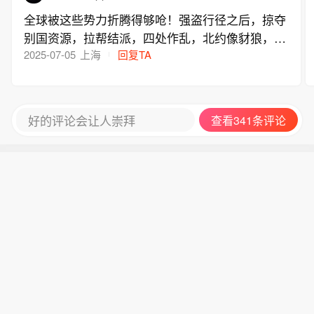
全球被这些势力折腾得够呛！强盗行径之后，掠夺
别国资源，拉帮结派，四处作乱，北约像豺狼，澳
日如恶虎，颠倒是非，胡说八道，倚仗武力欺负弱
2025-07-05
上海
回复TA
小，顺我者昌逆我者亡！只允许自己为所欲为肆意
妄为，却不允许其他国家寻求发展和生存！霉帝不
倒，世界不得安宁！跟风的走狗，应该受到谴责和
好的评论会让人崇拜
查看341条评论
惩罚