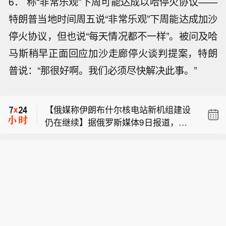
6． 称“非常乐观”下周可能达成以哈停火协议——
特朗普当地时间周五说“非常乐观”下周能达成加沙
停火协议，但也说“每天情况都不一样”。被问及哈
马斯稍早正面回应加沙走廊停火谈判提案，特朗
【中国创新药企迈入价值兑现期：创新
普说：“那很好啊。我们必须尽快解决此事。”
药纳保打开确定性增长通道】两年前，
【叙利亚与俄罗斯就两处俄军事基地达
康方生物实验室里走出的依沃西单抗注
成谅解备忘录】据叙利亚国家通讯社9
射液（下称“依沃西”）在国际头对头Ⅲ
【俄媒称伊朗布什尔核电站新机组建设
日援引叙过渡政府外交部消息，叙利亚
期临床中击败全球原“药王”K药（帕博利
仍在继续】据俄罗斯媒体9日报道，俄
与俄罗斯已达成一份谅解备忘录，确认
珠单抗）。海外医药圈评论称，中国生
【中国创新药企迈入价值兑现期：创新
罗斯国家原子能公司首席执行官利哈乔
叙西部沿海地区赫梅米姆和塔尔图斯两
物制药行业正在迎来“DeepSeek时刻”。
药纳保打开确定性增长通道】两年前，
夫说，伊朗布什尔核电站2号和3号机组
处俄军事基地的未来管理问题。根据这
两年过去，依沃西的两款适应证已先后
【叙利亚与俄罗斯就两处俄军事基地达
康方生物实验室里走出的依沃西单抗注
主厂房和辅助厂房的建设仍在继续。利
份谅解备忘录，双方同意调整改造俄罗
进入国家基本医保目录。在广东某县
成谅解备忘录】据叙利亚国家通讯社9
射液（下称“依沃西”）在国际头对头Ⅲ
哈乔夫当日接受采访时说，俄罗斯国家
斯在叙利亚沿海地区的军事基地。具有
域，确诊肺癌晚期的张大爷年事已高，
日援引叙过渡政府外交部消息，叙利亚
期临床中击败全球原“药王”K药（帕博利
原子能公司已着手将从伊朗撤离的专家
军事性质的设施将被改为联合培训和训
受不了频繁进城住院的折腾和高企的费
与俄罗斯已达成一份谅解备忘录，确认
珠单抗）。海外医药圈评论称，中国生
派回布什尔核电站。首批5名工程技术
练中心。具有民用性质的设施将由叙过
用，也难耐传统含化疗方案的毒性。医
叙西部沿海地区赫梅米姆和塔尔图斯两
物制药行业正在迎来“DeepSeek时刻”。
人员已经抵达，目前在该核电站的俄罗
渡政府负责管理，主要包括赫梅米姆机
保政策一落地，他选了依沃西这套“去化
处俄军事基地的未来管理问题。根据这
两年过去，依沃西的两款适应证已先后
斯专家一共25人。第二批专家将在未来
场和塔尔图斯港码头。相关改造工作将
疗”一线方案，每疗程自费压到2000元