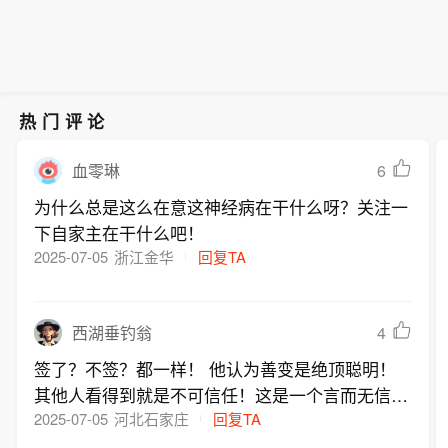
份谅解备忘录，双方同意调整改造俄罗
进入国家基本医保目录。在广东某县
两周内派出，人数达数十人。利哈乔夫
在3个月内完成。叙过渡政府外交部
上下。 从国际顶刊的学术认可，到一张
斯在叙利亚沿海地区的军事基地。具有
域，确诊肺癌晚期的张大爷年事已高，
预计，如果一切顺利，今年秋季在布什
说，这份谅解备忘录是双方经过一年半
普通患者的药费清单，这是本土创新药
军事性质的设施将被改为联合培训和训
受不了频繁进城住院的折腾和高企的费
尔核电站工作的俄方专家人数有望达到
的密集谈判与磋商后达成的。（新华
价值兑现的一个缩影。 近年来，创新药
练中心。具有民用性质的设施将由叙过
用，也难耐传统含化疗方案的毒性。医
100人。他同时强调，“这一切的前提条
社）
从获批到进入医保目录的周期已由原先
渡政府负责管理，主要包括赫梅米姆机
保政策一落地，他选了依沃西这套“去化
件是美伊能够就停止军事对抗达成最终
热门评论
的数年压缩至1年左右，约80%的创新
场和塔尔图斯港码头。相关改造工作将
疗”一线方案，每疗程自费压到2000元
协议，双方冲突不再升级”。布什尔核电
药可在上市两年内纳入医保支付范围。
在3个月内完成。叙过渡政府外交部
上下。 从国际顶刊的学术认可，到一张
站位于伊朗南部城市布什尔城外，建于
6
血零琳
一个正被反复验证的行业共识是：一旦
说，这份谅解备忘录是双方经过一年半
普通患者的药费清单，这是本土创新药
波斯湾沿岸，是伊朗境内唯一运转的核
国内创新药的支付瓶颈得以打通，产品
为什么总是这么在意这神经病在干什么呀？关注一
的密集谈判与磋商后达成的。（新华
价值兑现的一个缩影。 近年来，创新药
电站。（新华社）
便会进入销售放量期，并逐步转化为持
下自家主在干什么吧！
社）
从获批到进入医保目录的周期已由原先
续的营收增长。今年以来，多家头部创
2025-07-05
浙江金华
回复TA
的数年压缩至1年左右，约80%的创新
新药企已凭借自研管线实质兑现商业化
药可在上市两年内纳入医保支付范围。
收益。 但与此同时，“一个支付方”的博
一个正被反复验证的行业共识是：一旦
弈终究有边界，本土市场的规模天花板
4
西湖垂钓翁
国内创新药的支付瓶颈得以打通，产品
也客观存在。在借助医保解决本土患者
便会进入销售放量期，并逐步转化为持
签了？不签？都一样！ 他认为善变是绝顶聪明！
可及性问题的同时，中国创新药企仍需
续的营收增长。今年以来，多家头部创
其他人看得到就是不可信任！这是一个言而无信的
在全球市场上寻找更高维度的价值兑现
新药企已凭借自研管线实质兑现商业化
人
2025-07-05
河北石家庄
回复TA
场。（一财）
收益。 但与此同时，“一个支付方”的博