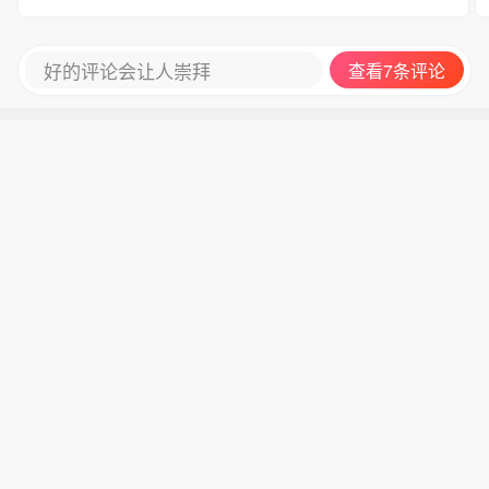
弈终究有边界，本土市场的规模天花板
也客观存在。在借助医保解决本土患者
好的评论会让人崇拜
查看7条评论
可及性问题的同时，中国创新药企仍需
在全球市场上寻找更高维度的价值兑现
场。（一财）