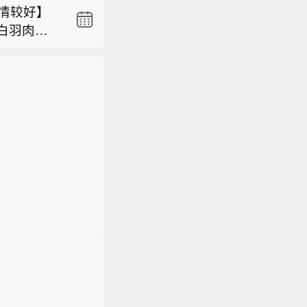
行情较好】
白羽肉鸡
证券研报表
种再度中
、政策、外
预计未来
披露最密
，下游屠
政策验
量持续增
行情较好】
政策细则出
价格上
白羽肉鸡
是全球市
年至202
种再度中
未改。关
预计未来
装）、元
，下游屠
关注二：
量持续增
用事业、
价格上
关注有色
年至202