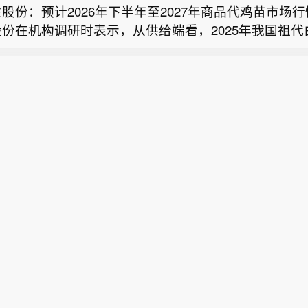
股份：预计2026年下半年至2027年商品代鸡苗市场
份在机构调研时表示，从供给端看，2025年我国祖代
证券：A股市场正从“预期博弈”转向“现实验证”】银河
口量同比下降超过10%，叠加2026年1—5月国内引
月A股市场正从“预期博弈”转向“现实验证”，围绕业绩
祖代种鸡的减少将影响14个月以后商品代鸡苗的供给，
消息：胡塞武装袭击沙特雇佣兵阵地。
险三大线索展开。一是业绩验证。8月中下旬是A股中报
商品代鸡苗供给偏紧，市场价格行情向好；从需求端看
窗口，市场有望围绕中报业绩预期验证展开定价。二是
养殖环节持续扩产，行业产能扩张意愿强烈，鸡苗需求
股份：预计2026年下半年至2027年商品代鸡苗市场
7月政治局会议对下半年经济工作做出部署，后续进入
时市场普遍预期2027年猪肉价格回升，有望带动鸡肉
份在机构调研时表示，从供给端看，2025年我国祖代
执行验证阶段。三是外围风险验证。美联储政策路径仍
而传导至商品代鸡苗环节。综上，公司预计2026年下半
口量同比下降超过10%，叠加2026年1—5月国内引
注焦点。建议均衡配置。关注一：科技景气与产业趋势
商品代鸡苗市场行情较好。
祖代种鸡的减少将影响14个月以后商品代鸡苗的供给，
导体及产业链（存储芯片、半导体设备与材料、先进封
商品代鸡苗供给偏紧，市场价格行情向好；从需求端看
通信设备、储能/电力配套、人形机器人、商业航天等。
养殖环节持续扩产，行业产能扩张意愿强烈，鸡苗需求
防御性底仓的配置价值。关注煤炭、煤化工、金融、公
时市场普遍预期2027年猪肉价格回升，有望带动鸡肉
源等。辅助线：资源品与周期制造板块有望迎来修复。
而传导至商品代鸡苗环节。综上，公司预计2026年下半
、基础化工、建筑材料、钢铁板块等。
商品代鸡苗市场行情较好。