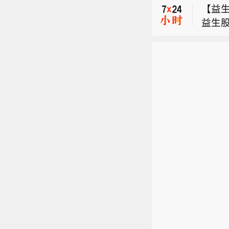
【益生
益生股
【银河
全年进
示，8
断，
市场
围风
优质
集的
宰与
【益生
证。
加。同
益生股
台与
涨，进
全年进
场关
7年
断，
注半
优质
件、
宰与
重视
加。同
新能
涨，进
金属
7年