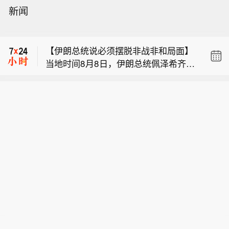
【千亿级市场爆发】截至目前，2026年
新闻
暑期档电影票房破83亿元，国家电影局
中国铁路：暑运启动以来，中国铁路广
数据显示，每1元票房能带动15.77元相
州局集团有限公司累计发送旅客超6800
关产业产值。据测算今年以来电影全产
【伊朗总统说必须摆脱非战非和局面】
万人次。
业链产值已超过3700亿元。（央视新
当地时间8月8日，伊朗总统佩泽希齐扬
闻）
【千亿级市场爆发】截至目前，2026年
在德黑兰举行的新闻发布会上表示，针
暑期档电影票房破83亿元，国家电影局
对美国的违约情况，应该成立一个专门
中国铁路：暑运启动以来，中国铁路广
数据显示，每1元票房能带动15.77元相
团队来处理违约问题，而不是诉诸武
州局集团有限公司累计发送旅客超6800
关产业产值。据测算今年以来电影全产
力。他指出，与其干坐着空想，不如仔
万人次。
业链产值已超过3700亿元。（央视新
细观察细节，考虑如何解决问题。佩泽
闻）
希齐扬强调，伊朗当前与阿曼关于霍尔
木兹海峡通航管理的谈判就是要找到解
决方案，摆脱目前这种“非战非和”的局
面。（CCTV国际时讯）