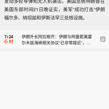
发动多轮导弹和无人机袭击。美国总统特朗普在
美国东部时间21日晚证实，美军“成功打击”伊朗
福尔多、纳坦兹和伊斯法罕三处核设施。
【一直升机在巴西里约坠毁 造成至少4
人死亡】当地时间8月8日，一架直升机
伊朗外长阿拉格齐：伊朗与阿曼距离霍
在巴西里约热内卢市南部一片林地中坠
尔木兹海峡相关协议“已非常接近”，航
毁，造成至少4人死亡。
【伊朗总统：40天战争中邻国阻断武装
道重启取决于美方遵守谅解备忘录。
力量渗入伊朗】伊朗总统佩泽希基扬表
【一直升机在巴西里约坠毁 造成至少4
示，在这场为期40天的战争期间，敌方
人死亡】当地时间8月8日，一架直升机
曾试图袭击伊朗西北部与东南部边境哨
伊朗外长阿拉格齐：伊朗与阿曼距离霍
在巴西里约热内卢市南部一片林地中坠
所，并派遣武装力量渗入伊朗境内，但
尔木兹海峡相关协议“已非常接近”，航
毁，造成至少4人死亡。
周边国家采取行动阻止了这类入侵行
道重启取决于美方遵守谅解备忘录。
为。佩泽希基扬周六接受记者采访时
称：“阿富汗与巴基斯坦均部署力量管控
局势，明确表态绝不允许任何人从其领
土进入伊朗，在伊朗境内制造动乱。”他
同时表示，伊朗已对从邻国境内美军基