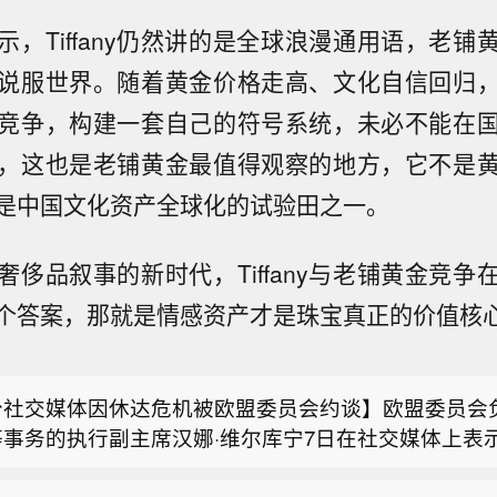
示，Tiffany仍然讲的是全球浪漫通用语，老铺
说服世界。随着黄金价格走高、文化自信回归
竞争，构建一套自己的符号系统，未必不能在
，这也是老铺黄金最值得观察的地方，它不是
食品监管机构警告帝亚吉欧，其宣称一款本土威士忌品牌
是中国文化资产全球化的试验田之一。
桶熟成”具有误导性。
分社交媒体因休达危机被欧盟委员会约谈】欧盟委员会
等事务的执行副主席汉娜·维尔库宁7日在社交媒体上表
奢侈品叙事的新时代，Tiffany与老铺黄金竞争
斯国防部消息称，俄军已攻占乌克兰哈尔科夫州的伊万
天就西班牙飞地休达局势约谈短视频平台TikTok和美
个答案，那就是情感资产才是珠宝真正的价值核
ta），要求平台在危机期间加强内容监测并采取果断措
食品监管机构警告帝亚吉欧，其宣称一款本土威士忌品牌
在社交媒体平台X上说，在危机情况下，社交媒体平台
桶熟成”具有误导性。
动，维护数字空间完整性。她表示，平台应加强对相关
分社交媒体因休达危机被欧盟委员会约谈】欧盟委员会
并强化与事实核查机构的合作。 休达位于非洲西北部、
等事务的执行副主席汉娜·维尔库宁7日在社交媒体上表
附近的地中海沿岸，与摩洛哥接壤。日前，大批非法移
天就西班牙飞地休达局势约谈短视频平台TikTok和美
向进入休达，引发近年来西班牙最严重的边境移民危机。
ta），要求平台在危机期间加强内容监测并采取果断措