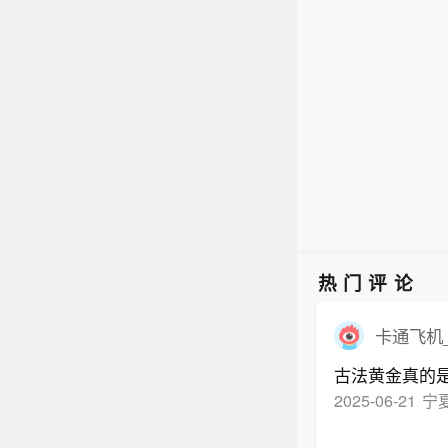
社等
库宁
获悉所
取行
牙本
测，
政策
海峡
关情况
哥方
社等
获悉所
牙本
政策
关情况
热门评论
卡通飞机_
古法黄金真的
2025-06-21
宁