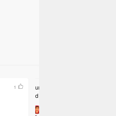
社交媒体
必须果断采
续前往西班
内容的监
管控和移民
直布罗陀
续跟进相
民从摩洛
 据德新
社交媒体
续前往西班
管控和移民
续跟进相
undefine
1
立
d
即
加
入