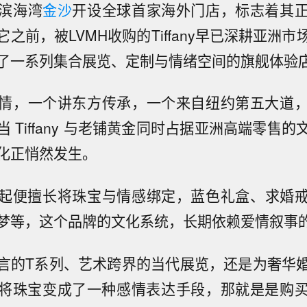
滨海湾
金沙
开设全球首家海外门店，标志着其
之前，被LVMH收购的Tiffany早已深耕亚洲
了一系列集合展览、定制与情绪空间的旗舰体验
情，一个讲东方传承，一个来自纽约第五大道
 Tiffany 与老铺黄金同时占据亚洲高端零售
化正悄然发生。
自成立起便擅长将珠宝与情感绑定，蓝色礼盒、求婚戒指、
梦等，这个品牌的文化系统，长期依赖爱情叙事
言的T系列、艺术跨界的当代展览，还是为奢华
fany将珠宝变成了一种感情表达手段，那就是是购