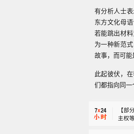
有分析人士表
东方文化母语
若能跳出材料
为一种新范式
印度
故事，而可能
橡木
【部
主权
此起彼伏，在
俄罗
员会当
们都指向同一
（Me
印度
库宁
橡木
取行
【部
测，
主权
海峡
员会当
哥方
（Me