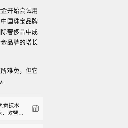
黄金开始尝试用
，中国珠宝品牌
国际奢侈品中成
黄金品牌的增长
“经美国
负责技术
示，欧盟委
在所难免，但它
尼夫卡。
国元公司
心。
施。 维尔
“经美国
必须果断采
内容的监
负责技术
直布罗陀
示，欧盟委
民从摩洛
国元公司
 据德新
施。 维尔