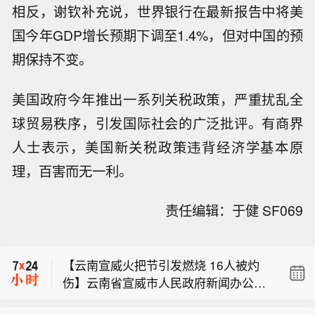
相反，谢钦补充说，世界银行在最新报告中将美
国今年GDP增长预期下调至1.4%，但对中国的预
期保持不变。
美国政府今年推出一系列关税政策，严重扰乱全
球贸易秩序，引发国际社会的广泛批评。有商界
人士表示，美国新关税政策违背经济学基本原
理，百害而无一利。
责任编辑：于健 SF069
【江苏省政府与华为签署深化战略合作
协议】据微讯江苏消息，8月6日，江苏
【云南宣威火把节引发燃烧 16人被灼
省政府与华为技术有限公司在南京签署
伤】云南省宣威市人民政府新闻办公室
深化战略合作协议。根据协议，双方将
【上海国投先导参与投资智微凌峰基
8日发布消息：宣威市乐丰乡建文村委
协同推进人工智能公共算力中心、城市