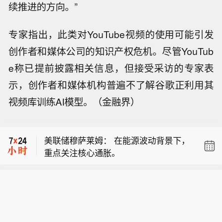
续推进的方向。”
专家指出，此类对YouTube视频的使用可能引发
创作者和媒体公司的知识产权危机。尽管YouTub
e称已提前披露相关信息，但接受采访的专家表
【特朗普承认某些弹药供应紧张】当地
示，创作者和媒体机构普遍不了解谷歌正利用其
时间8月6日下午，美国总统特朗普在白
视频库训练AI模型。（金融界）
【可转债一级市场正在升温，今年以来
宫回答记者有关美军弹药供应问题的提
累计发行51只同比增长104%】截至8月
问时称：“我们一直都需要更多（弹
美联储穆萨莱姆： 在能源波动背景下，
6日，今年以来累计发行51只可转债，
药），美国某些类型弹药的供应‘几乎是
重点关注核心通胀。
规模合计607亿元，较上年同期分别增
无限的’，但也有一些弹药稍显紧张。”
【特朗普承认某些弹药供应紧张】当地
长104%和51%。与发行端回暖同时发
他没有具体说明是哪些弹药。（CCTV
时间8月6日下午，美国总统特朗普在白
生的，是存量可转债在加速退出。数据
国际时讯）
【可转债一级市场正在升温，今年以来
宫回答记者有关美军弹药供应问题的提
显示，年内已有123只可转债离场，市
累计发行51只同比增长104%】截至8月
问时称：“我们一直都需要更多（弹
场存续规模较年初减少560亿元。业内
6日，今年以来累计发行51只可转债，
药），美国某些类型弹药的供应‘几乎是
人士认为，再融资政策优化打开了可转
规模合计607亿元，较上年同期分别增
无限的’，但也有一些弹药稍显紧张。”
债发行通道，科技企业资本开支增加、