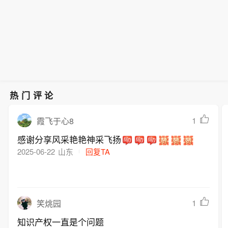
长104%和51%。与发行端回暖同时发
他没有具体说明是哪些弹药。（CCTV
机构配置需求旺盛，则为新券供需两端
生的，是存量可转债在加速退出。数据
国际时讯）
提供了支撑。可转债市场由此进入发行
显示，年内已有123只可转债离场，市
提速、结构调整的新阶段。（上证报）
场存续规模较年初减少560亿元。业内
人士认为，再融资政策优化打开了可转
债发行通道，科技企业资本开支增加、
机构配置需求旺盛，则为新券供需两端
提供了支撑。可转债市场由此进入发行
热门评论
提速、结构调整的新阶段。（上证报）
1
霞飞于心8
感谢分享风采艳艳神采飞扬
2025-06-22
山东
回复TA
1
笑烑园
知识产权一直是个问题