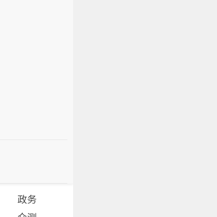
政务
众测