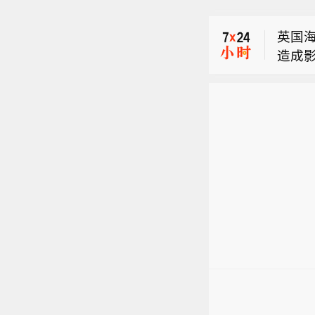
局、
英国
豚”影
造成
（市
英国
壤偏
卜以
东部
【河
米有
局、
英国
豚”影
造成
（市
壤偏
东部
米有