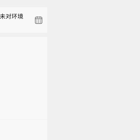
风“白海
，未对环境
部分县
与前期土
，阿曼哈萨
东部、中
，局地玉
省气象
风“白海
，未对环境
部分县
与前期土
东部、中
，局地玉