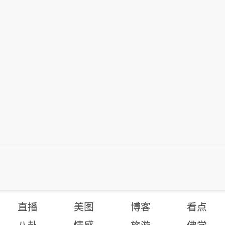
直播
美图
博客
看点
八卦
情感
旅游
佛学