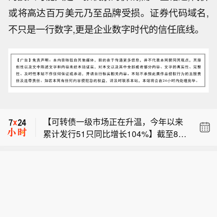
或将高达百万美元乃至品牌受损。证券代码域名,
不只是一行数字,更是企业数字时代的信任底线。
美联储穆萨莱姆： 在能源波动背景下，
重点关注核心通胀。
【私募7月调研“钟情”科技：国产算力链
成新共识】科技板块的阶段性调整，并
【可转债一级市场正在升温，今年以来
未降低机构的调研热情。电子、通信、
累计发行51只同比增长104%】截至8月
计算机等科技板块依旧是私募机构重点
美联储穆萨莱姆： 在能源波动背景下，
6日，今年以来累计发行51只可转债，
关注方向。采访发现，私募对调整后的
重点关注核心通胀。
规模合计607亿元，较上年同期分别增
科技板块布局热情仍在，正在产业链内
【私募7月调研“钟情”科技：国产算力链
长104%和51%。与发行端回暖同时发
部“摸排”新的投资机会。其中，国产算
成新共识】科技板块的阶段性调整，并
生的，是存量可转债在加速退出。数据
力链凭借产业趋势、自主可控及长期成
未降低机构的调研热情。电子、通信、
显示，年内已有123只可转债离场，市
长空间等逻辑，有望成为下一阶段私募
计算机等科技板块依旧是私募机构重点
场存续规模较年初减少560亿元。业内
的重点关注方向。 私募排排网数据显
关注方向。采访发现，私募对调整后的
人士认为，再融资政策优化打开了可转
示，7月共有690家私募机构参与A股调
科技板块布局热情仍在，正在产业链内
债发行通道，科技企业资本开支增加、
研，覆盖294只个股，累计调研1578