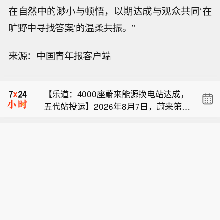
在自然中的渺小与顿悟，以期达成与观众共同‘在
旷野中寻找答案’的温柔共振。”
【晶华微：2026年上半年营收1.07亿元
来源：中国青年报客户端
同比增长36.31%】晶华微公告称，202
韦德布什将 爱彼迎公司 评级从“中性”上
6年上半年，公司营收1.07亿元，同比
调至“跑赢大盘”，目标价从152美元上调
增长36.31%；净亏损201.94万元，上
【乐道：4000座蔚来能源换电站达成，
至200美元。
年同期净亏损2296.17万元。报告期
五代站投运】2026年8月7日，蔚来第4,
末，总资产12.87亿元，较上年度末减
【晶华微：2026年上半年营收1.07亿元
000座换电站暨首座第五代换电站在福
少1.68%；归属于上市公司股东的净资
同比增长36.31%】晶华微公告称，202
建泉州侨乡体育馆落成，同日，蔚来首
产12.40亿元，较上年度末增长0.0
韦德布什将 爱彼迎公司 评级从“中性”上
6年上半年，公司营收1.07亿元，同比
批第五代换电站在北京、上海、广州、
9%。研发投入占营业收入的比例为38.1
调至“跑赢大盘”，目标价从152美元上调
增长36.31%；净亏损201.94万元，上
苏州、合肥、成都、泉州七座城市投入
8%，较上年同期减少20.57个百分点。
至200美元。
年同期净亏损2296.17万元。报告期
运营，firefly萤火虫正式接入蔚来换电体
末，总资产12.87亿元，较上年度末减
系。
少1.68%；归属于上市公司股东的净资
产12.40亿元，较上年度末增长0.0
9%。研发投入占营业收入的比例为38.1