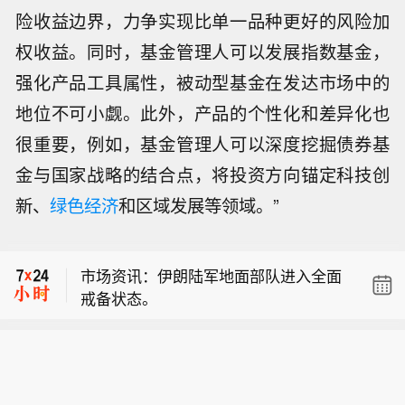
险收益边界，力争实现比单一品种更好的风险加
权收益。同时，基金管理人可以发展指数基金，
强化产品工具属性，被动型基金在发达市场中的
地位不可小觑。此外，产品的个性化和差异化也
很重要，例如，基金管理人可以深度挖掘债券基
金与国家战略的结合点，将投资方向锚定科技创
OpenAI首席执行官奥特曼：我最为欣赏
新、
绿色经济
和区域发展等领域。”
OpenAI团队的一点，便是他们一心助力
以色列总理内塔尼亚胡：必须对哈马斯
客户与用户取得成功，并由衷为之欢欣
重型、中型或轻型武器进行真正拆除，
鼓舞。
市场资讯：伊朗陆军地面部队进入全面
而不是仅仅形式上的拆除。
戒备状态。
OpenAI首席执行官奥特曼：我最为欣赏
OpenAI团队的一点，便是他们一心助力
以色列总理内塔尼亚胡：必须对哈马斯
客户与用户取得成功，并由衷为之欢欣
重型、中型或轻型武器进行真正拆除，
鼓舞。