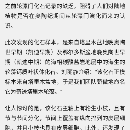
之前轮藻门化石记录的缺乏，阻碍了人们对陆地
植物是否在奥陶纪期间从轮藻门演化而来的认
识。
此次发现的化石样本，是来自塔里木盆地晚奥陶
世早期（凯迪早期）及鄂尔多斯盆地晚奥陶世早
期（凯迪中期）的海相碳酸盐岩地层中的海生的
轮藻钙质叶状体化石。刘丽静介绍：“该化石正模
标本来自塔里木盆地，于是我们团队骄傲地命名
它为奇迹塔里木轮藻。”
让人惊讶的是，该化石主轴上有轮生小枝，且有
节与节间分化，节间上覆盖有纵向排列的皮层细
胞，并且小枝也具有皮层细胞。此外，还发现了