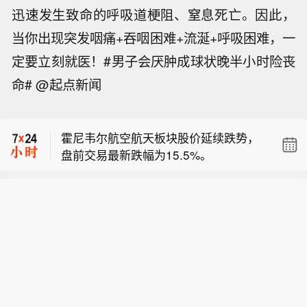
迅速发生致命的呼吸道梗阻、窒息死亡。因此，
当你出现突发咽痛+吞咽困难+流涎+呼吸困难，一
定要立刻就医！#男子会厌肿成球状晚半小时险丧
【安凯客车：7月销量524辆，本年累计
命# @起点新闻
销量4777辆同比增8.32%】安凯客车公
【黎以谈判进入第三天 美方立场偏向以
告，2026年7月产量415辆，本年累计
色列】当地时间8月6日，在意大利罗马
产量4831辆，累计较去年同期增4.7
霍尼韦尔航空航天板块股价延续跌势，
举行的黎以谈判进入第三天。此前，双
3%；7月销量524辆，本年累计销量47
盘前交易最新跌幅为15.5%。
方已在美国驻意大利大使馆进行了为期
77辆，累计较去年同期增8.32%。其中
【安凯客车：7月销量524辆，本年累计
两天的密集磋商。黎巴嫩消息人士表
大型客车7月销量93辆，本年累计1638
销量4777辆同比增8.32%】安凯客车公
示，在黎巴嫩军队解除真主党武装的进
辆，同比-28.53%；中型客车7月销量3
【黎以谈判进入第三天 美方立场偏向以
告，2026年7月产量415辆，本年累计
度问题上，美国表现出偏向以色列的立
81辆，本年累计2494辆，同比74.4
色列】当地时间8月6日，在意大利罗马
产量4831辆，累计较去年同期增4.7
场。据悉，美方已于前一日向黎方谈判
1%；轻型客车7月销量50辆，本年累计
举行的黎以谈判进入第三天。此前，双
3%；7月销量524辆，本年累计销量47
人员明确表示，美方不打算向以色列施
645辆，同比-6.25%。
方已在美国驻意大利大使馆进行了为期
77辆，累计较去年同期增8.32%。其中
压以促使其加快撤军。美方强调，黎巴
两天的密集磋商。黎巴嫩消息人士表
大型客车7月销量93辆，本年累计1638
嫩政府军必须在解除全国范围内的真主
示，在黎巴嫩军队解除真主党武装的进
辆，同比-28.53%；中型客车7月销量3
党武装方面采取具体且明确的步骤，以
度问题上，美国表现出偏向以色列的立