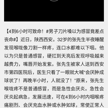
【4到6小时可致命！#男子刀片嗓以为感冒竟差点
丧命#】近日，陕西西安。32岁的张先生半夜睡醒
发现喉咙像刀割一样疼，连口水都难以下咽。他
以为只是普通感冒，硬扛到天亮后发现呼吸越来
越费力，嘴唇开始发紫。张先生被家人送到西安
市第四医院后，医生只看了一眼就大喊“会厌肿成
球状了！再晚半小时，人就没了！”原来，张先生
喉咙疼不是普通感冒，而是急性会厌炎。急性会
厌炎起病急，发展迅速，可在4到6小时内咽喉疼
痛剧烈、会厌充血水肿或水肿如球，常使正常人