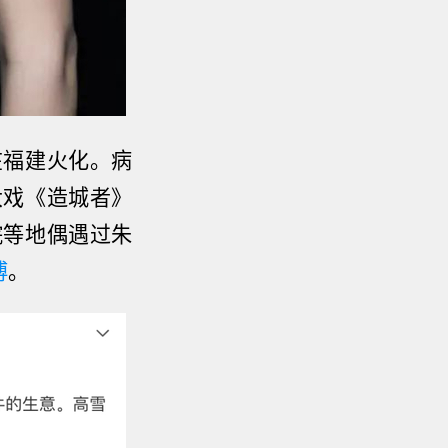
在福建火化。
病
大戏《造城者》
院等地偶遇
过
朱
博
。