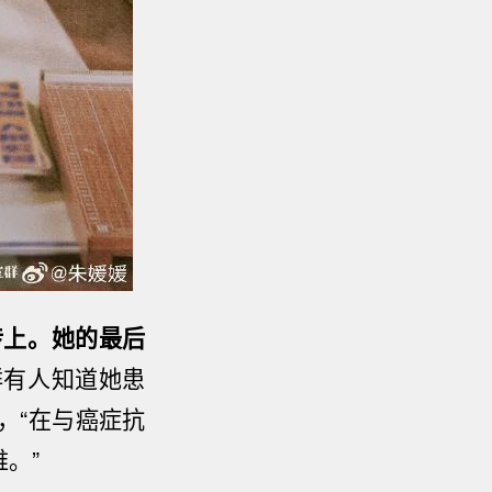
传上。她的最后
鲜有人知道她患
，
“在与癌症抗
。”