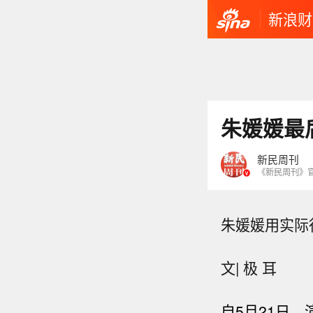
新浪财
朱媛媛最
新民周刊
《新民周刊》
朱媛媛用实际
文| 极 耳
自
5
月
21
日
，