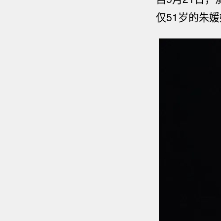
仅
51
岁的朱媛