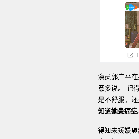
演员郭广平在
意多说。
“记
是不舒服，还
知道她患癌症
得知朱媛媛癌