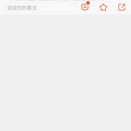
0
说说你的看法
不少网友认为曾黎及其工作室的行为过于傲慢，
批评她“让受害者成为道歉者”“嘴上说抱抱，实际
上利用强势地位施压”“抱抱你原来是报警的报”，
呼吁“明星应当以平等和感恩之心，面对真心粉
丝”。
来源 | 羊城晚报、金羊网、羊城派
文字 | 艾修煜
【河南发布农田渍涝灾害风险预警】今
编辑 | 谢杨柳
天（8月8日），河南省气象局、河南省
英国海上贸易行动办公室（UKMTO）表
农业农村厅联合发布农田渍涝灾害风险