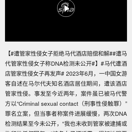
【#遭管家性侵女子拒绝马代酒店赔偿和解##遭马
代管家性侵女子称DNA检测未公开#】#马代遭酒
店管家性侵女子再发声# 2023年6月，一中国女游
客自述在马尔代夫知名酒店居住期间，遭该酒店
管家性侵。事发至今近两年，案件虽已被马代警
方以“Criminal sexual contact（刑事性侵触罪）”
罪名立案，但当事者称案件进展缓慢，两次DNA
检测结果至今未公开，“我也未收到管家被逮捕或