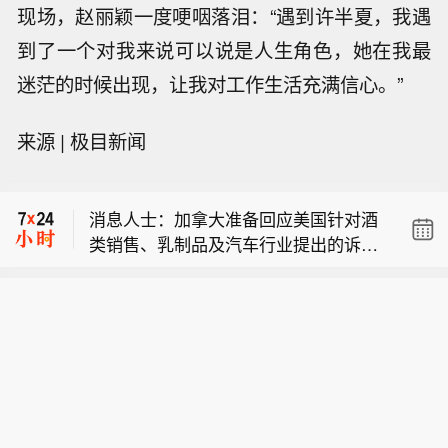
现场，赵丽颖一度哽咽落泪：“遇到许半夏，我遇
到了一个对我来说可以说是人生角色，她在我最
迷茫的时候出现，让我对工作生活充满信心。”
消息人士：加拿大希望关税减免相关协
来源 | 极目新闻
议以附函形式达成，而非写入更新后的
消息人士： 加拿大正与美国加紧谈判，
《美墨加协定》正文。加拿大清楚其将
避免 8 月 19 日加征新关税。加拿大已
不得不接受美国部分钢铁和铝关税。
消息人士：加拿大准备回应美国针对酒
告知美方谈判代表，若双方无法在 8 月
类销售、乳制品及汽车行业提出的诉
19 日前达成协议以推迟关税实施，渥太
消息人士：加拿大希望关税减免相关协
求，但作为交换，加拿大需要获得 232
华进一步谈判的空间将受到限制。
议以附函形式达成，而非写入更新后的
条款关税减免。加方称美方同意开展每
消息人士： 加拿大正与美国加紧谈判，
《美墨加协定》正文。加拿大清楚其将
日谈判，直至 8 月 19 日。
避免 8 月 19 日加征新关税。加拿大已
不得不接受美国部分钢铁和铝关税。
告知美方谈判代表，若双方无法在 8 月
19 日前达成协议以推迟关税实施，渥太
华进一步谈判的空间将受到限制。