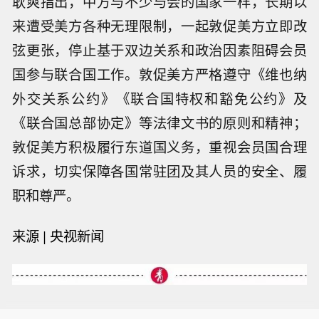
耿爽指出，中方与不少与会的国家一样，长期以
来遭受美方各种无理限制，一起敦促美方立即改
弦更张，停止基于双边关系和政治因素阻碍会员
国参与联合国工作。敦促美方严格遵守《维也纳
外交关系公约》《联合国特权和豁免公约》及
《联合国总部协定》等法律文书的原则和精神；
敦促美方积极履行东道国义务，重视会员国合理
诉求，切实保障各国常驻团及其人员的安全、履
职和尊严。
来源 | 央视新闻
【崔东树：中国自主车企海外市场韧性
凸显 上半年销量同比增62%】崔东树发
【2026暑期档总票房破85亿元】据电影
文称，自2021年以来，中国汽车产业链
平台数据，截至8月9日，2026年暑期档
的韧性较强的优势充分体现，中国汽车