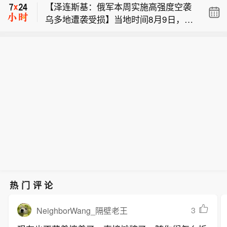
【泽连斯基：俄军本周实施高强度空袭
（6月1日-8月31日）档期总票房（含预
出口市场近两年表现超强增长。中国自
乌多地遭袭受损】当地时间8月9日，乌
售）突破85亿元！《功夫女足》《八
主车企在海外部分地区销量特征较强。
【崔东树：中国自主车企海外市场韧性
克兰总统泽连斯基在社交媒体发布通报
仙！》《蜘蛛侠：崭新之日》《给阿嬷
2025年中国自主车企在海外部分能持续
凸显 上半年销量同比增62%】崔东树发
称，俄军对乌多地实施空袭，敖德萨、
的情书》《小黄人与大怪兽》暂列档期
统计的地区的当地销量354万台，同比
【2026暑期档总票房破85亿元】据电影
文称，自2021年以来，中国汽车产业链
哈尔科夫、巴甫洛格勒等地遭袭受损，
票房前5名。（央视财经）
增长28%；2026年6月的中国海外市场
平台数据，截至8月9日，2026年暑期档
的韧性较强的优势充分体现，中国汽车
造成多人伤亡。泽连斯基称，此次空袭
自主品牌销量49万台，同比增长69%，
（6月1日-8月31日）档期总票房（含预
出口市场近两年表现超强增长。中国自
波及乌克兰十余州。敖德萨及周边地区
1-6月的中国海外市场自主品牌销量246
售）突破85亿元！《功夫女足》《八
主车企在海外部分地区销量特征较强。
的能源设施、居民楼和港口设施在夜间
万台，同比增长62%。中国自主的海外
仙！》《蜘蛛侠：崭新之日》《给阿嬷
2025年中国自主车企在海外部分能持续
遭袭，造成当地8人受伤；哈尔科夫一
部分可统计市场的零售表现很好。
的情书》《小黄人与大怪兽》暂列档期
统计的地区的当地销量354万台，同比
栋居民楼遭无人机打击，造成2人死
票房前5名。（央视财经）
增长28%；2026年6月的中国海外市场
亡、数十人受伤；巴甫洛格勒能源设施
自主品牌销量49万台，同比增长69%，
及一家购物中心周边区域遇袭，共造成
1-6月的中国海外市场自主品牌销量246
9人受伤。此外，日托米尔、尼古拉耶
万台，同比增长62%。中国自主的海外
夫、基辅等也受到袭击影响。泽连斯基
部分可统计市场的零售表现很好。
称，俄军本周实施高强度饱和空袭。统
热门评论
计显示，俄军累计发射各类导弹61枚，
其中弹道导弹56枚，出动攻击型无人机
3
NeighborWang_隔壁老王
超1560架，投掷航空炸弹1540枚。俄