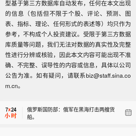
型基于第三方数据库自动发布，任何在本文出现
的信息（包括但不限于个股、评论、预测、图
表、指标、理论、任何形式的表述等）均只作为
参考，不构成个人投资建议。受限于第三方数据
库质量等问题，我们无法对数据的真实性及完整
性进行分辨或核验，因此本文内容可能出现不准
确、不完整、误导性的内容或信息，具体以公司
公告为准。如有疑问，请联系biz@staff.sina.co
阿联酋外交部：阿联酋谴责发生在叙利
m.cn。
亚贾拉马纳的恐怖爆炸袭击。
俄罗斯国防部：过去一日内，俄罗斯武
装力量使用高精度武器及攻击无人机打
俄罗斯国防部：俄军在黑海打击两艘货
击乌克兰港口基础设施与海军舰艇。
船。
阿联酋外交部：阿联酋谴责发生在叙利
亚贾拉马纳的恐怖爆炸袭击。