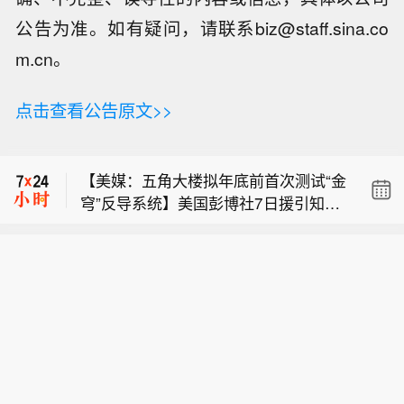
公告为准。如有疑问，请联系biz@staff.sina.co
m.cn。
【福特据悉计划推出四门版燃油Mustan
点击查看公告原文>>
g，预计2030年前上市】据报道，福特
DA Davidson维持爱彼迎买入评级，目
计划推出四门版燃油Mustang车型，希
标价从每股162.00美元上调至175.00美
望通过增加车内空间，吸引更多家庭用
【美媒：五角大楼拟年底前首次测试“金
元。
户及希望购买更实用车型的Mustang爱
穹”反导系统】美国彭博社7日援引知情
好者。据悉，新车型外观将延续现款双
【福特据悉计划推出四门版燃油Mustan
人士的话报道，五角大楼计划在今年年
门燃油版Mustang设计，并搭载混合动
g，预计2030年前上市】据报道，福特
底前对其正在建设的“金穹”天基导弹防
力V8发动机。该车型已于本周的一场经
DA Davidson维持爱彼迎买入评级，目
计划推出四门版燃油Mustang车型，希
御系统进行首次测试，预计将于2027年
销商活动中亮相，预计将在2030年前面
标价从每股162.00美元上调至175.00美
望通过增加车内空间，吸引更多家庭用
进行飞行测试。今年4月，美国太空部
向消费者销售。
元。
户及希望购买更实用车型的Mustang爱
队宣布与包括太空探索技术公司、洛克
好者。据悉，新车型外观将延续现款双
希德-马丁公司在内的12家公司签订合
门燃油版Mustang设计，并搭载混合动
同，研发“金穹”系统中可拦截导弹的天
力V8发动机。该车型已于本周的一场经
基拦截器。彭博社7日报道说，研发阶
销商活动中亮相，预计将在2030年前面