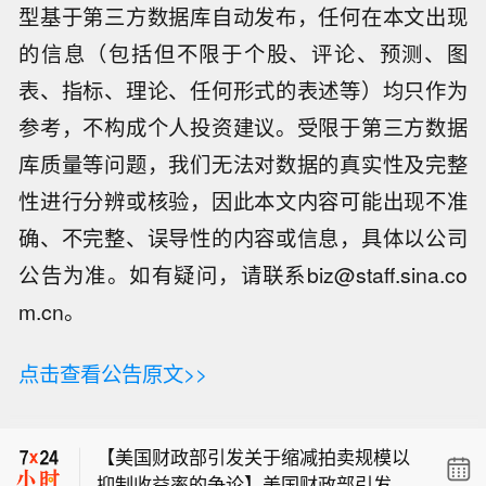
型基于第三方数据库自动发布，任何在本文出现
的信息（包括但不限于个股、评论、预测、图
表、指标、理论、任何形式的表述等）均只作为
参考，不构成个人投资建议。受限于第三方数据
库质量等问题，我们无法对数据的真实性及完整
性进行分辨或核验，因此本文内容可能出现不准
确、不完整、误导性的内容或信息，具体以公司
公告为准。如有疑问，请联系biz@staff.sina.co
m.cn。
【PNC：日本不太可能为干预而出售中
点击查看公告原文>>
期美债 长端收益率影响有限】PNC利率
马斯克：遗憾的是，目前星舰回收情况
研究主管Isfar Munir在报告中表示，日
不容乐观。尽管如此，我们已获取隔热
本财务省未来若需为汇市干预筹资，连
【美国财政部引发关于缩减拍卖规模以
罩与发动机关键部位的特写照片，用于
中期美国国债都不太可能出售，因此长
抑制收益率的争论】美国财政部引发了
后续迭代升级。