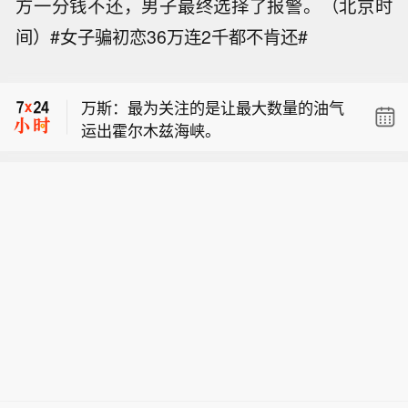
方一分钱不还，男子最终选择了报警。（北京时
间）#女子骗初恋36万连2千都不肯还#
万斯谈伊朗谈判：过去几天取得了一些
进展。
万斯：最为关注的是让最大数量的油气
运出霍尔木兹海峡。
【罗马尼亚国防部称未发现空中目标经
该国领空进入保加利亚】当地时间8月8
万斯谈伊朗谈判：过去几天取得了一些
日，罗马尼亚国防部发表声明称，针对
进展。
当天上午在保加利亚境内、靠近罗马尼
万斯：最为关注的是让最大数量的油气
亚边境地区发生的爆炸事件，罗马尼亚
运出霍尔木兹海峡。
雷达监视系统未发现任何飞行器穿越罗
马尼亚领空进入保加利亚。罗马尼亚国
防部说，目前正持续监测罗马尼亚边境
附近局势，如出现相关重要信息，将及
时发布进一步消息。保加利亚总理拉德
夫8日说，一架无人机当天自罗马尼亚
方向进入保加利亚领空并在该国境内爆