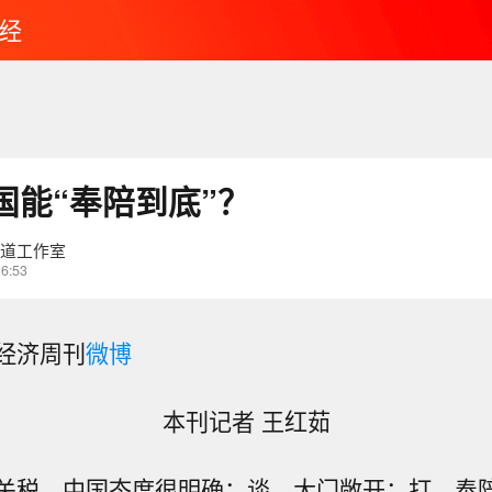
经
国能“奉陪到底”？
财道工作室
16:53
经济周刊
微博
本刊记者 王红茹
关税，中国态度很明确：谈，大门敞开；打，奉