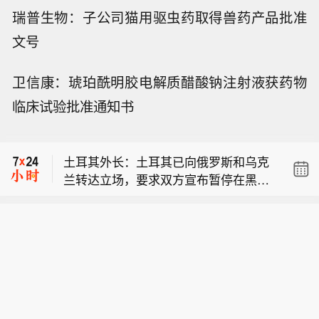
瑞普生物：子公司猫用驱虫药取得兽药产品批准
文号
卫信康：琥珀酰明胶电解质醋酸钠注射液获药物
【中国代表队首次参加国际核科学奥赛
临床试验批准通知书
获一金三银】2026年国际核科学奥林匹
美国官员：受伊朗战争影响弹药库存急
克竞赛8日晚在沙特阿拉伯西部城市吉
剧消耗，美国正调回原本划拨给亚洲与
达闭幕，中国代表队首次参赛，4名选
土耳其外长：土耳其已向俄罗斯和乌克
欧洲的弹药。
手获得一金三银，总成绩居参赛国家前
兰转达立场，要求双方宣布暂停在黑海
列。（新华社）
【中国代表队首次参加国际核科学奥赛
的军事行动。
获一金三银】2026年国际核科学奥林匹
美国官员：受伊朗战争影响弹药库存急
克竞赛8日晚在沙特阿拉伯西部城市吉
剧消耗，美国正调回原本划拨给亚洲与
达闭幕，中国代表队首次参赛，4名选
欧洲的弹药。
手获得一金三银，总成绩居参赛国家前
列。（新华社）