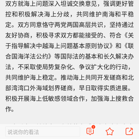
双方就海上问题深入坦诚交换意见，强调更好管
控和积极解决海上分歧，共同维护南海和平稳
定。双方同意恪守两党两国高层共识，坚持通过
友好协商，积极寻求双方都能接受的、符合《关
于指导解决中越海上问题基本原则协议》和《联
合国海洋法公约》等国际法的基本和长久解决办
法，不采取使局势复杂化、争议扩大化的行动，
共同维护海上稳定。推动海上共同开发磋商和北
部湾湾口外海域划界磋商，早日取得实质进展。
积极开展海上低敏感领域合作，加强海上搜救合
作。
双方重申，继续全面有效落实《南海各方行为宣
0
说说你的看法
言》，在协商一致基础上早日达成有效、富有实