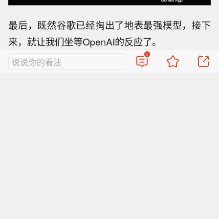
最后，既然谷歌已经掏出了地表最强模型，接下
来，就让我们坐等OpenAI的反应了。
0
说说你的看法
本文来源：
新智元
，原文标题：《谷歌地表最强
模型深夜来袭！Gemini 2.5 Pro发布即屠榜，代码
也门官方媒体：荷台达省省长的住所遭
推理杀疯了》
到胡塞武装使用弹道导弹袭击 ，省长本
据叙利亚官方媒体：叙利亚外交部表
人安然无恙。
示，大马士革与莫斯科已达成谅解备忘
【瑞典新研究：RNA预处理可助提升胰
录，解决塔尔图斯和赫梅米姆的俄罗斯
岛移植效率】瑞典卡罗琳医学院的研究
基地未来问题。关于俄罗斯基地的协议
也门官方媒体：荷台达省省长的住所遭
人员最新开发出一种靶向核糖核酸（RN
经过18个月的密集谈判达成。
到胡塞武装使用弹道导弹袭击 ，省长本
A）技术，可在胰岛移植前对胰岛细胞
据叙利亚官方媒体：叙利亚外交部表
人安然无恙。
进行短暂预处理，使其移植后能更快地
示，大马士革与莫斯科已达成谅解备忘
重建血液供应，并有望减少移植所需的
录，解决塔尔图斯和赫梅米姆的俄罗斯
供体胰岛数量。对糖尿病小鼠进行的实