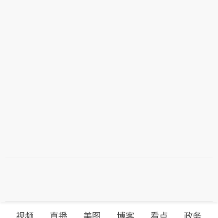
人；[路透预期：+8.0万人]
视频
直播
美图
博客
看点
政务