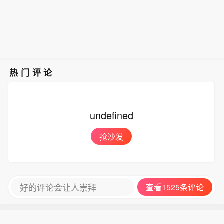
疫情间的2021年12月底。当前，药明康
股：+7.0万人； 4. 法巴银行：+7.5万
德港股市值突破5700亿港元。（第一财
人；荷兰国际：+7.5万人；蒙特利尔银
经）
行：+7.5万人；高盛集团：+7.5万人；
5. 摩根大通：+7.5万人；大和资本：+
7.5万人；西太平洋银行：+7.5万人；渣
打银行：+7.5万人； 6. 潘森宏观：+7.
热门评论
5万人；合众银行：+7.5万人；帝国商
业银行：+7.5万人；高频经济：+7.8万
人； 7. 三井住友：+7.8万人；牛津经
undefined
济：+8.0万人；澳洲联邦银行：+8.0万
人；美银美林：+8.0万人； 8. 澳新银
抢沙发
行：+8.0万人；劳埃德银行：+8.0万
人；国民西敏寺：+8.5万人；凯投宏
观：+9.0万人； 9. 富国银行：+9.5万
人；巴克莱银行：+10.0万人；德商银
好的评论会让人崇拜
查看1525条评论
行：+10.0万人；法兴银行：+10.5万
人； 10. 花旗集团：+11.5万人；瑞穗
证券：+11.5万人；野村证券：+13.0万