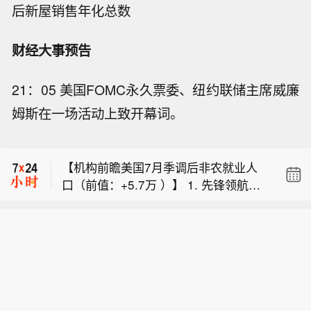
后新屋销售年化总数
财经大事预告
21：05 美国FOMC永久票委、纽约联储主席威廉
联昌电子7月营收为1230万新台币，去
姆斯在一场活动上致开幕词。
年同期为3250万新台币。
【港股“药王”盘中股价创历史新高】8月
7日下午两点多，港股市值最大的药企
【机构前瞻美国7月季调后非农就业人
药明康德盘中股价一度达到193港元/
口（前值：+5.7万 ）】 1. 先锋领航：+
股，创下历史新高，股价涨幅超过7%。
联昌电子7月营收为1230万新台币，去
1.0万人；贝伦贝格银行：+4.0万人；丰
上一次，药明康德股价创新高是在新冠
年同期为3250万新台币。
业银行：+5.0万人；穆迪分析：+5.0万
疫情间的2021年12月底。当前，药明康
【港股“药王”盘中股价创历史新高】8月
人； 2. 加皇银行：+6.3万人；德意志银
德港股市值突破5700亿港元。（第一财
7日下午两点多，港股市值最大的药企
行：+6.5万人；北欧斯安银行：+6.5万
经）
药明康德盘中股价一度达到193港元/
人；瑞银集团：+7.0万人； 3. 道明证
股，创下历史新高，股价涨幅超过7%。
券：+7.0万人；丹斯克银行：+7.0万
上一次，药明康德股价创新高是在新冠
人；摩根士丹利：+7.0万人；汇丰控