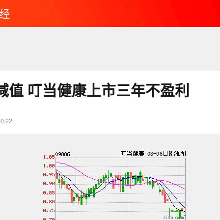
经
减值 叮当健康上市三年不盈利
00:22