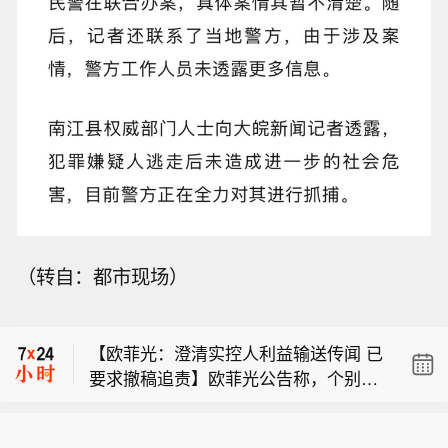
（转自：都市现场）
【61%！7月挖掘机出口占比再破纪
录，出海持续释放增长动能】7月国内
【欧菲光：澄清实控人利益输送传闻 已
挖掘机出口占比达61%，同比增逾两
要求撤稿追责】欧菲光公告称，个别媒
成。中国工程机械工业协会数据显示，
【台风“白海豚”先后在浙江玉环和乐清
体报道质疑实控人蔡荣军向新菲光、新
2026年7月，挖掘机主要制造企业销售
登陆】据中央气象台消息，今年第13号
思考利益输送，经核查为不实内容。公
各类挖掘机19521台，同比增长13.