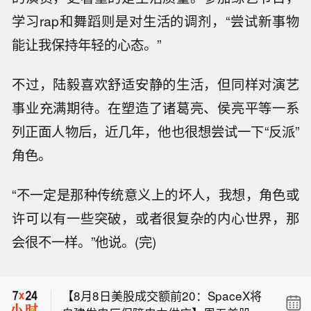
学习rap和舞蹈则是对生活的调剂，“尝试新事物
能让我保持年轻的心态。”
不过，陆毅喜欢舒适安静的生活，但同样对演艺
事业充满期待。在塑造了诸葛亮、侯亮平等一系
列正面人物后，近几年，他也很想尝试一下“反派”
角色。
“不一定是那种传统意义上的坏人，我想，角色或
【8月8日美股成交额前20：SpaceX将
自建发电厂保障电力供应】周五美股成
许可以有一些突破，或者很复杂的内心世界，那
特朗普：希望参议院能够通过《保护大
交额第1名SpaceX收高15.83%，成交3
会很不一样。”他说。(完)
学体育法案》。
00.16亿美元。据报道，SpaceX计划建
摩根大通不动产专属基金：美国证券交
设自己的发电设施，为其与特斯拉在美
易委员会文件显示，该基金已提交S
国得州共同开发的大型半导体制造工厂
【8月8日美股成交额前20：SpaceX将
类、A类、I类股份发行申请，发行规模
提供电力支持。本周早些时候，Space