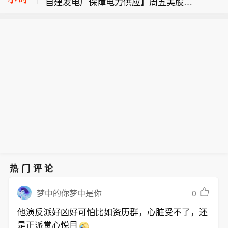
自建发电厂保障电力供应】周五美股成
未披露。
X负责能源和数据中心开发业务的Riley
特朗普：希望参议院能够通过《保护大
交额第1名SpaceX收高15.83%，成交3
Trettel在得州格莱姆斯县（Grimes Cou
学体育法案》。
00.16亿美元。据报道，SpaceX计划建
nty）的一场公开会议上表示：“我们将
设自己的发电设施，为其与特斯拉在美
自行供电。我们会建设燃气发电厂，同
国得州共同开发的大型半导体制造工厂
时也会建设规模非常庞大的电池阵列，
提供电力支持。本周早些时候，Space
用于储存能源。我们几乎会立即启动这
X负责能源和数据中心开发业务的Riley
个项目。我们需要开始进行土建工作，
Trettel在得州格莱姆斯县（Grimes Cou
需要着手建设基础设施和地基，我们会
nty）的一场公开会议上表示：“我们将
马上推进。”这一表态为马斯克旗下两大
自行供电。我们会建设燃气发电厂，同
公司正在推进的新工厂计划提供了更多
时也会建设规模非常庞大的电池阵列，
细节，该项目名为“Terafab”。
用于储存能源。我们几乎会立即启动这
个项目。我们需要开始进行土建工作，
需要着手建设基础设施和地基，我们会
热门评论
马上推进。”这一表态为马斯克旗下两大
公司正在推进的新工厂计划提供了更多
0
梦中的你梦中是你
细节，该项目名为“Terafab”。
他演反派好凶好可怕比如资历群，心脏受不了，还
是正派赏心悦目