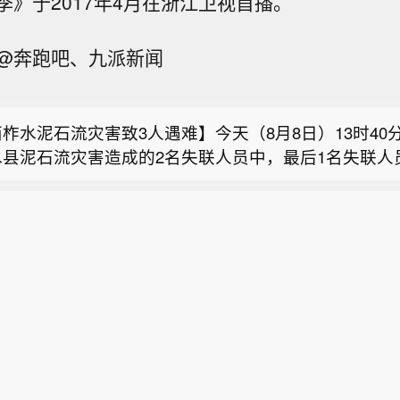
季》于2017年4月在浙江卫视首播。
国首个预防急性高原病药物获批上市】据西藏日报，近
@奔跑吧、九派新闻
品监督管理局严格审评审批，由西藏自治区人民医院副
原油暗盘跌破82美元，日内跌超1.6%。
原医学研究所所长格桑罗布教授担任主要研究者的乙酰
正式获批上市，成为国内首个获批具有预防急性高原病
柞水泥石流灾害致3人遇难】今天（8月8日）13时40
。该药品的获批上市，结束了我国无专门预防急性高原
水县泥石流灾害造成的2名失联人员中，最后1名失联人
史，进一步丰富了高原医学防治手段，为高原群众、广
国首个预防急性高原病药物获批上市】据西藏日报，近
已确认不幸遇难，此次泥石流灾害共造成3人不幸遇难
高原重大项目建设提供了坚实的健康保障，同时有力提
品监督管理局严格审评审批，由西藏自治区人民医院副
防疫人员已展开全面消杀防疫工作，并妥善做好善后工
际高原医学领域的科研影响力。
原油暗盘跌破82美元，日内跌超1.6%。
原医学研究所所长格桑罗布教授担任主要研究者的乙酰
闻）
正式获批上市，成为国内首个获批具有预防急性高原病
。该药品的获批上市，结束了我国无专门预防急性高原
史，进一步丰富了高原医学防治手段，为高原群众、广
高原重大项目建设提供了坚实的健康保障，同时有力提
际高原医学领域的科研影响力。