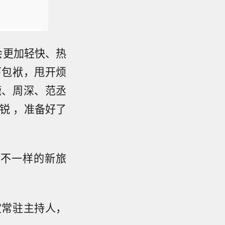
会更加轻快、热
下包袱，甩开烦
鹿、周深、范丞
锐 ，准备好了
启不一样的新旅
定常驻主持人，