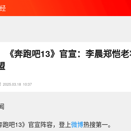
经
！《奔跑吧13》官宣：李晨郑恺老
盟
号
2025.03.18
10:37
闻
奔跑吧13》官宣阵容，登上
微博
热搜第一。