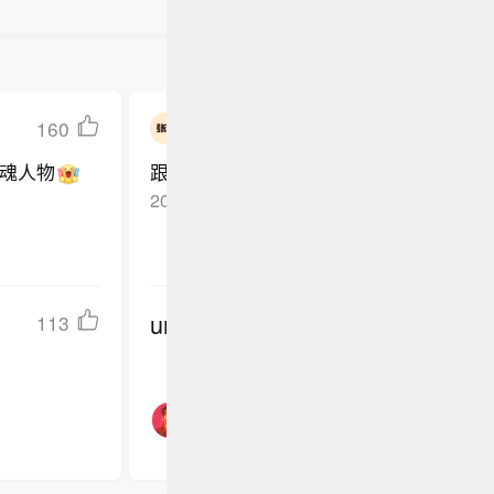
160
张瀚
魂人物
跟随晨哥一起轻装上阵，快乐奔跑吧
2025-03-18
四川乐山
回复TA
undefined
113