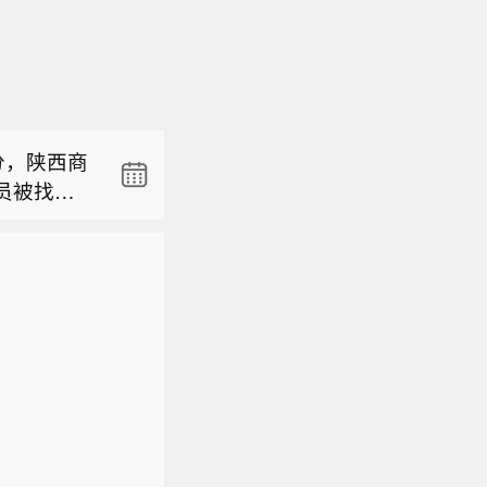
日，经国
院长、西
唑胺缓释
适应症的
分，陕西商
病专用药
员被找
大进藏人
日，经国
。目前当地
升了西藏
院长、西
作。（央
唑胺缓释
适应症的
病专用药
大进藏人
升了西藏