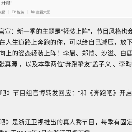
官宣：新一季的主题是“轻装上阵”，节目风格也
在人生道路上奔跑的你，可以给自己减压，放
向上的姿态轻装上阵！李晨、郑恺、沙溢、白
张真源 ，以及本季两位“奔跑挚友”孟子义 、李昀
吧》节目组官博转发回应：“和《奔跑吧》开
吧》是浙江卫视推出的真人秀节目，每季有固