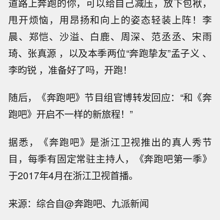
道路上奔跑的你，可以给自己减压，放下包袱，
甩开烦恼，用昂扬和向上的姿态轻装上阵！李
晨、郑恺、沙溢、白鹿、周深、范丞丞、宋雨
琦、张真源 ，以及本季两位“奔跑挚友”孟子义 、
李昀锐 ，准备好了吗，开跑！
随后，《奔跑吧》节目组官博转发回应：“和《奔
跑吧》开启不一样的新旅程！”
据悉，《奔跑吧》是浙江卫视推出的真人秀节
目，每季有固定常驻主持人，《奔跑吧第一季》
于2017年4月在浙江卫视首播。
【自然资源部与中国气象局联合发布橙
来源：综合自@奔跑吧、九派新闻
色地质灾害气象风险预警】自然资源部
【新基金销售火爆 资金布局长期行情】
与中国气象局8月9日18时联合发布橙色