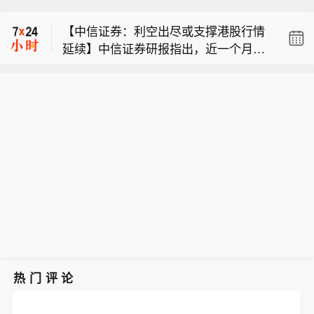
尽管7月A股市场调整，但新发基金市场
地质灾害气象风险预警：预计，8月9日
【中信证券：利空出尽或支撑港股行情
却呈现出冷暖反差，多只主动权益新品
20时至10日20时，浙江大部、安徽西部
延续】中信证券研报指出，近一个月恒
募集成绩亮眼。普通投资者踊跃认购新
和南部、福建西北部、江西东北部、云
【自然资源部与中国气象局联合发布橙
生综指迎来业绩预期反转，中报超预期
基金的背后，是不少基金经理对于当前
南西南部等地部分地区发生地质灾害的
色地质灾害气象风险预警】自然资源部
与利好预告推动全年盈利上修；而恒科
科技行情长周期属性的深度研判，公募
气象风险较高（黄色预警），其中，浙
【新基金销售火爆 资金布局长期行情】
与中国气象局8月9日18时联合发布橙色
指数受制于乘用车盈利分化及头部互联
普遍判断AI产业浪潮不是短期主题炒
江东部、安徽西部和南部等地部分地区
尽管7月A股市场调整，但新发基金市场
地质灾害气象风险预警：预计，8月9日
网平台资本开支扩张对短期利润率的压
作，科技浪潮的演绎周期也远不止半
发生地质灾害的气象风险高（橙色预
却呈现出冷暖反差，多只主动权益新品
20时至10日20时，浙江大部、安徽西部
制，预期修复相对滞后。行业上，医疗
年。
警）。各级政府及有关部门按照应急预
募集成绩亮眼。普通投资者踊跃认购新
和南部、福建西北部、江西东北部、云
保健（CXO与制药龙头驱动）、金融
案做好地质灾害防御工作。请社会公众
基金的背后，是不少基金经理对于当前
南西南部等地部分地区发生地质灾害的
（券商资管与保险）、公用事业及周期
及时关注地质灾害气象风险预警信息，
科技行情长周期属性的深度研判，公募
气象风险较高（黄色预警），其中，浙
运输景气上行；消费、地产及资讯科技
谨慎前往地质灾害预警区域。橙色预警
普遍判断AI产业浪潮不是短期主题炒
江东部、安徽西部和南部等地部分地区
预期遭下调。交易层面呈现资金回补超
区内高风险隐患点和风险区受威胁人员
作，科技浪潮的演绎周期也远不止半
发生地质灾害的气象风险高（橙色预
跌低位板块与交易高景气业绩动能的“双
请根据当地防灾部门组织立即撤离前往
年。
警）。各级政府及有关部门按照应急预
管齐下”特征。面对财报密集披露期与海
附近避险安置点，临坡临崖临沟临水人
案做好地质灾害防御工作。请社会公众
内外宏观扰动，配置建议维持“红利防守
员根据撤离信号及时撤离前往附近避险
及时关注地质灾害气象风险预警信息，
+成长弹性”杠铃策略：防守端锁定高股
热门评论
安置点；黄色预警区内人员，请随时关
谨慎前往地质灾害预警区域。橙色预警
息、低β“类债”资产；进攻端聚焦互联网
注预警信息变化，注意附近警示标志，
区内高风险隐患点和风险区受威胁人员
巨头、双向资金加仓的机器人与生物科
避免在沟谷、斜坡、陡崖（坎）等高风