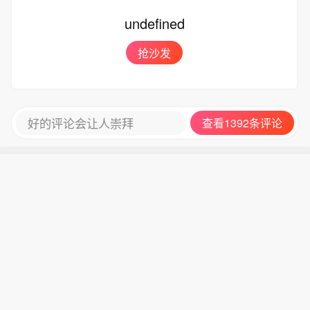
请根据当地防灾部门组织立即撤离前往
技，以及技术硬件与AI应用，兼顾创新
险地带逗留。
undefined
附近避险安置点，临坡临崖临沟临水人
药及工业金属的催化布局。
员根据撤离信号及时撤离前往附近避险
抢沙发
安置点；黄色预警区内人员，请随时关
注预警信息变化，注意附近警示标志，
避免在沟谷、斜坡、陡崖（坎）等高风
险地带逗留。
好的评论会让人崇拜
查看1392条评论