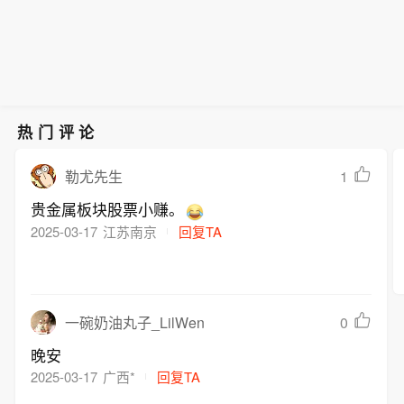
发现，斯瓦尔巴群岛两处山谷中13头驯
属包装板块跌幅靠前。个股方面，拿森
驯鹿的死亡原因尚待查明。当地政府呼
汤-W跌4.61%。
鹿于近期死亡，其中雌鹿11头、雄鹿2
科技涨74.66%，MINIMAX-W涨17.
吁民众如发现更多死鹿应立即上报。
头。那里距离北极点约1000公里。“育
7%，智谱涨17.57%，再鼎医药涨15.2
（新华社）
龄雌驯鹿和成年雄驯鹿在夏季死亡的情
8%，太平洋航运涨15.12%；优然牧业
况非常罕见。正因如此，我们希望密切
跌5.94%，美高梅中国跌5.69%，现代
关注事态发展。”当地政府通报说。这些
牧业跌5.68%，晋景新能跌5.67%，商
热门评论
驯鹿的死亡原因尚待查明。当地政府呼
汤-W跌4.61%。
吁民众如发现更多死鹿应立即上报。
1
勒尤先生
（新华社）
贵金属板块股票小赚。
2025-03-17
江苏南京
回复TA
0
一碗奶油丸子_LilWen
晚安
2025-03-17
广西*
回复TA