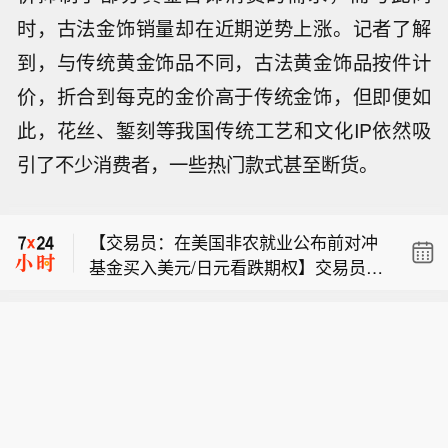
时，古法金饰销量却在近期逆势上涨。记者了解
到，与传统黄金饰品不同，古法黄金饰品按件计
价，折合到每克的金价高于传统金饰，但即便如
此，花丝、錾刻等我国传统工艺和文化IP依然吸
【港股午评：恒生指数涨0.15%，恒生
引了不少消费者，一些热门款式甚至断货。
科技指数涨0.34%】港股午间收盘，恒
【挪威报告多起北极驯鹿异常死亡 】挪
生指数涨0.15%，恒生科技指数涨0.3
威地方政府6日报告，在位于北极圈内
4%。恒指港股通ETF银华（159318）
【交易员：在美国非农就业公布前对冲
的斯瓦尔巴群岛发现十余起原因不明的
涨0.23%，港股通科技ETF鹏华（1597
基金买入美元/日元看跌期权】交易员表
驯鹿死亡事件。这一现象在夏季被认为
51）涨0.67%。板块方面，IT咨询与其
【港股午评：恒生指数涨0.15%，恒生
示，对冲基金在美国就业数据公布前买
高度异常。当地政府在年度清点工作中
他服务、林业板块涨幅靠前；铅锌、金
科技指数涨0.34%】港股午间收盘，恒
入短期美元/日元看跌期权。交易员：期
发现，斯瓦尔巴群岛两处山谷中13头驯
属包装板块跌幅靠前。个股方面，拿森
【挪威报告多起北极驯鹿异常死亡 】挪
生指数涨0.15%，恒生科技指数涨0.3
限最长1周。美元/日元稳定在158.44附
鹿于近期死亡，其中雌鹿11头、雄鹿2
科技涨74.66%，MINIMAX-W涨17.
威地方政府6日报告，在位于北极圈内
4%。恒指港股通ETF银华（159318）
近。部分信息来自了解交易情况的外汇
头。那里距离北极点约1000公里。“育
7%，智谱涨17.57%，再鼎医药涨15.2
的斯瓦尔巴群岛发现十余起原因不明的
涨0.23%，港股通科技ETF鹏华（1597
交易员，因未获授权公开发言他们要求
龄雌驯鹿和成年雄驯鹿在夏季死亡的情
8%，太平洋航运涨15.12%；优然牧业
驯鹿死亡事件。这一现象在夏季被认为
51）涨0.67%。板块方面，IT咨询与其
匿名。
况非常罕见。正因如此，我们希望密切
跌5.94%，美高梅中国跌5.69%，现代
高度异常。当地政府在年度清点工作中
他服务、林业板块涨幅靠前；铅锌、金
关注事态发展。”当地政府通报说。这些
牧业跌5.68%，晋景新能跌5.67%，商