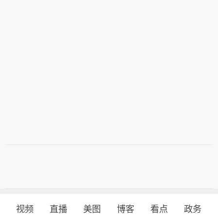
投资30亿美元，旨在增加美国国内产
并要求她在三周内回应有关抵押贷款欺
量，并以此推动国家安全与产业政策。
诈的指控。 7、特朗普媒体集团退出与
5、美国总统特朗普6日否认他对国防部
Crypto.com的两项交易。 8、当地时间
长赫格塞思不满，称对赫格塞思所做的
8月6日，有记者在采访美国总统特朗普
工作“非常满意”。 6、白宫本周致信库
时提出，如果民主党人在中期选举后控
克称，特朗普“正在考虑”解除其职务，
制国会众议院，可能会再次试图弹劾
并要求她在三周内回应有关抵押贷款欺
他，特朗普表示，“很多人说我是有史以
诈的指控。 7、特朗普媒体集团退出与
来最伟大的总统之一”。
Crypto.com的两项交易。 8、当地时间
8月6日，有记者在采访美国总统特朗普
时提出，如果民主党人在中期选举后控
制国会众议院，可能会再次试图弹劾
他，特朗普表示，“很多人说我是有史以
来最伟大的总统之一”。
视频
直播
美图
博客
看点
政务