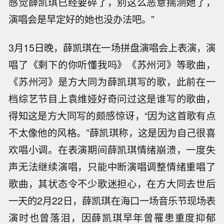
感觉薛凯琪已经要碎了，别这么恶意揣测她了，
演唱会是早定好的她也没办法吧。”
3月15日晚，薛凯琪在一场拼盘演唱会上表演，演
唱了《剩下的你听懂我吗》《苏州河》等歌曲，
《苏州河》是方大同为薛凯琪写的歌，此前在一
档综艺节目上袁维娅好奇问过这是谁写的歌曲，
得知这是方大同写的颇感惊讶，“因为这首歌有点
不太像他的风格。”薛凯琪称，这是因为自己很喜
欢唱小调。在表演期间薛凯琪情绪崩溃，一度失
声无法继续演唱，只能中断演唱调整情绪重唱了
歌曲，其状态令不少歌迷担心，在方大同去世后
一天的2月22日，薛凯琪在海口一场音乐节现场表
演时也曾落泪，因薛凯琪早年曾罹患重度抑郁