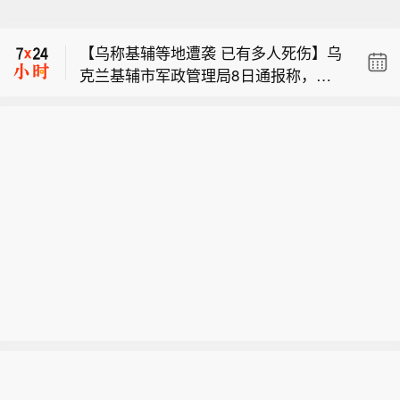
【今日特朗普要闻】 1、特朗普表示，
重开霍尔木兹海峡的谈判正在推进，尽
【乌称基辅等地遭袭 已有多人死伤】乌
管伊朗议员正在考虑对与美国和以色列
克兰基辅市军政管理局8日通报称，当
相关的船只实施限制。 2、特朗普：
布伦特原油暗盘跌破82美元，日内跌超
天凌晨基辅市遭俄军袭击，截至当地时
（关于人工智能）这可能比石油还要重
1.6%。
间5时45分，袭击已造成4人受伤，基辅
要。谁赢得人工智能，谁就赢得一切。
【今日特朗普要闻】 1、特朗普表示，
市两个地区发生火灾，相关部门正在开
就是如此重要。人工智能比互联网大很
重开霍尔木兹海峡的谈判正在推进，尽
展救援工作。此外，乌克兰基辅州军政
多倍。 3、报道称，美国总统特朗普近
管伊朗议员正在考虑对与美国和以色列
管理局通报称，当天基辅州遭俄军无人
日在一次私下会晤中表示，他希望副总
相关的船只实施限制。 2、特朗普：
机袭击，截至目前已造成3人死亡，另
统万斯能够赢得2028年总统大选。 4、
（关于人工智能）这可能比石油还要重
有3人受伤。目前俄罗斯方面对此暂无
美国总统特朗普当地时间8月7日宣布，
要。谁赢得人工智能，谁就赢得一切。
回应。
联邦政府将向多个关键矿产和电池项目
就是如此重要。人工智能比互联网大很
投资30亿美元，旨在增加美国国内产
多倍。 3、报道称，美国总统特朗普近
量，并以此推动国家安全与产业政策。
日在一次私下会晤中表示，他希望副总
5、美国总统特朗普6日否认他对国防部
统万斯能够赢得2028年总统大选。 4、
长赫格塞思不满，称对赫格塞思所做的
美国总统特朗普当地时间8月7日宣布，
工作“非常满意”。 6、白宫本周致信库
联邦政府将向多个关键矿产和电池项目
克称，特朗普“正在考虑”解除其职务，