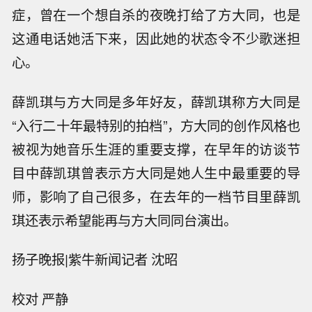
症，曾在一个想自杀的夜晚打给了方大同，也是
这通电话她活下来，因此她的状态令不少歌迷担
心。
薛凯琪与方大同是多年好友，薛凯琪称方大同是
“入行二十年最特别的拍档”，方大同的创作风格也
被视为她音乐生涯的重要支撑，在早年的访谈节
目中薛凯琪曾表示方大同是她人生中最重要的导
师，影响了自己很多，在去年的一档节目里薛凯
琪还表示希望能再与方大同同台演出。
扬子晚报|紫牛新闻记者 沈昭
布伦特原油暗盘跌破82美元，日内跌超
校对 严静
1.6%。