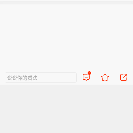
力”的组合，也是Discovery Loop成立
背后的重要逻辑。（第一财经）
0
说说你的看法