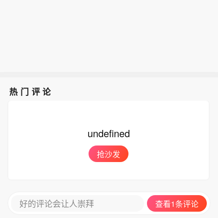
ff Dean：有什么事情，是离开谷歌后能
高电力负荷达到953.21万千瓦，备用容
个半小时的时间。这是他宣布离开谷歌
差6.615亿美元）之后的第二高位。
做、而在谷歌内部做不了的？他没有批
量为820万千瓦。一旦备用容量低于550
后的首次公开露面。此前，他与Sanjay
评老东家，而是首先谈到了“专注”。在
万千瓦，就将发布电力应急供应警报。
Ghemawat、Oriol Vinyals和Quoc Le
他看来，小公司的一个优势，是所有人
宣布共同创办AI公司Discovery Loop。
都可以围绕同一个目标工作，把注意力
现场，一个几乎无法回避的问题抛给Je
集中在一件事情上，而不需要同时面对
ff Dean：有什么事情，是离开谷歌后能
大型组织中的其他事项和干扰。而另一
做、而在谷歌内部做不了的？他没有批
个让今天的AI创业与过去不同的变化，
热门评论
评老东家，而是首先谈到了“专注”。在
则是云计算。过去，只有谷歌这样的科
他看来，小公司的一个优势，是所有人
技巨头才能拥有支撑大规模机器学习研
都可以围绕同一个目标工作，把注意力
究所需要的计算基础设施；如今，一个
undefined
集中在一件事情上，而不需要同时面对
规模很小但资金充足的团队，也可以通
大型组织中的其他事项和干扰。而另一
过云计算获得大量算力。“小团队+大算
抢沙发
个让今天的AI创业与过去不同的变化，
力”的组合，也是Discovery Loop成立
则是云计算。过去，只有谷歌这样的科
背后的重要逻辑。（第一财经）
技巨头才能拥有支撑大规模机器学习研
究所需要的计算基础设施；如今，一个
好的评论会让人崇拜
查看1条评论
规模很小但资金充足的团队，也可以通
过云计算获得大量算力。“小团队+大算