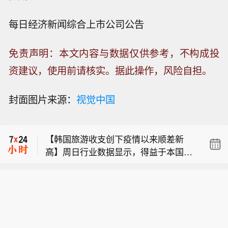
每日经济新闻综合上市公司公告
免责声明：本文内容与数据仅供参考，不构成投
资建议，使用前请核实。据此操作，风险自担。
【“只失业了一秒钟”，Jeff Dean离开谷
封面图片来源：
视觉中国
歌后首谈创业】“准确地说，我只失业了
【受高温影响 韩国用电量创下本年度峰
一秒钟。”在斯坦福大学的一场活动上，
值】周日行业数据显示，受持续热浪影
刚刚告别谷歌近27年生涯的Jeff Dean
【韩国旅游收支创下疫情以来顺差新
响，韩国近日用电量创下本年度峰值。
这样调侃自己从科技巨头高管到创业者
高】周日行业数据显示，得益于本国流
韩国电力交易所数据显示，周五全国最
的身份切换，这距离他离职大约过去12
【“只失业了一秒钟”，Jeff Dean离开谷
行文化的海外热度，韩国旅游收支创下
高电力负荷达到953.21万千瓦，备用容
个半小时的时间。这是他宣布离开谷歌
歌后首谈创业】“准确地说，我只失业了
新冠疫情之后的最高顺差水平。 韩国观
量为820万千瓦。一旦备用容量低于550
后的首次公开露面。此前，他与Sanjay
【受高温影响 韩国用电量创下本年度峰
一秒钟。”在斯坦福大学的一场活动上，
光公社数据显示，6月韩国旅游账户实
万千瓦，就将发布电力应急供应警报。
Ghemawat、Oriol Vinyals和Quoc Le
值】周日行业数据显示，受持续热浪影
刚刚告别谷歌近27年生涯的Jeff Dean
现顺差5.966亿美元，对比去年同期8.4
宣布共同创办AI公司Discovery Loop。
响，韩国近日用电量创下本年度峰值。
这样调侃自己从科技巨头高管到创业者
68亿美元的逆差，出现大幅反转。 该6
现场，一个几乎无法回避的问题抛给Je
韩国电力交易所数据显示，周五全国最
的身份切换，这距离他离职大约过去12
月顺差数值为2008年10月（当时旅游顺