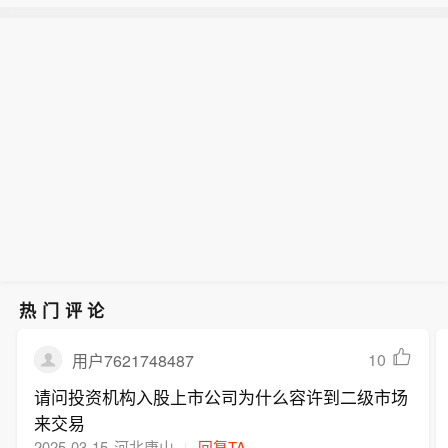
【“白海豚”与此前登陆浙江的“巴威”有何
响，杭州机场今天提前取消进出港航班
影响相同。周玲丽表示，“巴威”和“白海
异同？】今年第13号台风“白海豚”正向
388架次，取消航班主要集中在12:00以
豚”在移速、强度、影响等方面却存在较
【以色列政权对黎巴嫩南部发动炮击】
我国华东沿海逼近。气象部门预测，与
后时段。8月9日，杭州机场全天计划起
大差异。
黎巴嫩媒体报道称，以色列政权的火炮
此前影响我国的台风“巴威”相似，“白海
降航班752架次，截至14:00，今天已执
对黎巴嫩南部两个城镇之间的区域进行
豚”同样有可能在经历长途奔袭后，将正
行进出港航班350架次，未执行航班202
了炮击。
面登陆浙江。然而，登陆点相近不等于
架次。（央视新闻）
影响相同。周玲丽表示，“巴威”和“白海
豚”在移速、强度、影响等方面却存在较
大差异。
热门评论
10
用户7621748487
请问投资机构入股上市公司为什么容许到二级市场
来交易
2025-03-15
河北唐山
回复TA