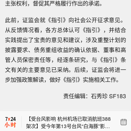
主张权利，督促其严格履行作出的承诺。
此前，证监会就《指引》向社会公开征求意见。
从反馈情况看，各方总体认可《指引》，并结合
实践提出了宝贵的意见和建议，涉及重整计划的
披露要求、债务重组收益的确认依据、董事和高
管人员保密责任等，经逐条研究，与《指引》条
文有关的主要意见已采纳。后续，证监会将进一
步加强政策解读，做好《指引》实施相关工作。
【“白海豚”与此前登陆浙江的“巴威”有何
责任编辑：石秀珍 SF183
异同？】今年第13号台风“白海豚”正向
【以色列政权对黎巴嫩南部发动炮击】
我国华东沿海逼近。气象部门预测，与
黎巴嫩媒体报道称，以色列政权的火炮
此前影响我国的台风“巴威”相似，“白海
【受台风影响 杭州机场已取消航班388
对黎巴嫩南部两个城镇之间的区域进行
豚”同样有可能在经历长途奔袭后，将正
架次】受今年第13号台风“白海豚”影
了炮击。
面登陆浙江。然而，登陆点相近不等于