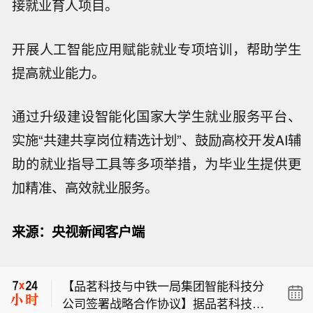
接就业育人项目。
开展人工智能应用赋能就业专项培训，帮助学生
提高就业能力。
通过升级建设智能化国家大学生就业服务平台、
实施“共建共享岗位精选计划”、鼓励高校开发AI辅
助的就业指导工具等多项举措，为毕业生提供更
【品茗科技与中铁一局集团智能科技分
加精准、高效就业服务。
公司签署战略合作协议】据品茗科技消
【深圳新星在浙江成立新材料科技公
息，8月5日，品茗科技与中铁一局集团
来源：央视新闻客户端
司】企查查APP显示，近日，浙江新星
有限公司智能科技分公司在西安正式签
【8月7日沪深两市涨停分析】三大指数
凌川新材料科技有限公司成立，经营范
署战略合作协议。双方将聚焦智能建造
均涨超1%、科创50涨2.51%，医药、
围包含新兴能源技术研发；电子专用材
软硬件深度应用，在联合研发、场景落
【品茗科技与中铁一局集团智能科技分
算力硬件联袂大涨。宝鼎科技、云南锗
料制造；电子专用材料研发；电子专用
地、成果转化及市场推广等方面开展全
公司签署战略合作协议】据品茗科技消
业、汇绿生态、沃格光电、百花医药均
材料销售等。企查查股权穿透显示，该
方位合作，围绕铁路、水利、市政、房