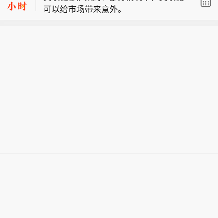
可以给市场带来意外。
美联储穆萨莱姆： 美联储需做出最优决
策，但不应被市场裹挟。
美联储穆萨莱姆： 密切关注金融市场动
向。摒弃政治杂音，专注美联储使命。