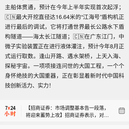
主船体贯通，预计在今年上半年实现首次起浮；
🇨🇳最大开挖直径达16.64米的“江海号”盾构机正
进行最后的调试，它将打通世界最长公路水下盾
构隧道——海太长江隧道；🇨🇳在广东江门，中
微子实验装置正在进行液体灌注，预计今年8月正
式运行取数。逢山开路、遇水架桥，上天入海、
探秘宇宙。一项项接连问世的大国工程，一个个
身怀绝技的大国重器，正在彰显着新时代中国科
【申港证券：MLCC开启新一轮涨价，
技创新活力、实力！
关注订单溢出和国产替代】申港证券表
【伊朗：重开霍尔木兹海峡需美国满足
示，AI对高端MLCC需求带动日韩龙头
5个条件】伊朗最高国家安全委员会秘
厂商产能转向高端规格，以及智能驾驶
【招商证券：市场调整基本告一段落，
书佐勒加德尔表示，如果美国不改变其
渗透率提高，国内厂商有望受益订单溢
将迎来蓄势上攻】招商证券表示，对于
行为，霍尔木兹海峡将维持关闭状态，
出和国产份额替代，具备高容高压、车
【申港证券：MLCC开启新一轮涨价，
8月市场，招商证券判断A股仍处于盈利
重开霍尔木兹海峡的前提是美国满足永
规级MLCC量产能力的国产厂商有望率
关注订单溢出和国产替代】申港证券表