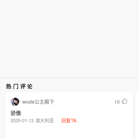
驱动的上行第三阶段，以科技为代表的
久停止对伊军事行动等5个条件。这些
先受益。国产龙头企业中报业绩预告了
【伊朗：重开霍尔木兹海峡需美国满足
示，AI对高端MLCC需求带动日韩龙头
业绩高增方向，将完成从叙事到财报、
条件包括永久停止对伊朗及其地区盟友
较好的同比增长，三环集团MLCC产品
5个条件】伊朗最高国家安全委员会秘
厂商产能转向高端规格，以及智能驾驶
由估值至盈利的验证。近期科技方向调
的军事行动，停止威胁或侮辱伊朗，解
部分规格价格修复至原有合理价值，销
书佐勒加德尔表示，如果美国不改变其
渗透率提高，国内厂商有望受益订单溢
整较大，是典型的流动性冲击，在政
除对伊朗海上封锁和全部制裁，归还伊
售量和销售额同比有较大幅度增长。风
行为，霍尔木兹海峡将维持关闭状态，
出和国产份额替代，具备高容高压、车
策、产业趋势与微观流动性共同支撑
朗被冻结资产，赔偿相关军事行动给伊
华高科得益于行业景气度上行，MLCC
重开霍尔木兹海峡的前提是美国满足永
规级MLCC量产能力的国产厂商有望率
下，调整基本告一段落，市场将迎来蓄
朗造成的损失。伊朗外长阿拉格齐表
等主营产品市场需求持续增长，公司主
久停止对伊军事行动等5个条件。这些
先受益。国产龙头企业中报业绩预告了
势上攻。方向选择上，建议重点关注科
示，伊朗与阿曼“接近”达成协议，但并
营产品销量及单价同比上升。建议关注
条件包括永久停止对伊朗及其地区盟友
较好的同比增长，三环集团MLCC产品
技方向的修复以及新能源与资源品等业
不意味着重新开放霍尔木兹海峡，“海峡
国产MLCC龙头及材料环节公司风华高
的军事行动，停止威胁或侮辱伊朗，解
部分规格价格修复至原有合理价值，销
绩高增方向。
的开放还取决于其他条件，这包括美国
科、三环集团、火炬电子、博迁新材。
除对伊朗海上封锁和全部制裁，归还伊
售量和销售额同比有较大幅度增长。风
违反谅解备忘录应作出赔偿”。（新华
朗被冻结资产，赔偿相关军事行动给伊
华高科得益于行业景气度上行，MLCC
社）
朗造成的损失。伊朗外长阿拉格齐表
等主营产品市场需求持续增长，公司主
热门评论
示，伊朗与阿曼“接近”达成协议，但并
营产品销量及单价同比上升。建议关注
不意味着重新开放霍尔木兹海峡，“海峡
国产MLCC龙头及材料环节公司风华高
18
wode公主殿下
的开放还取决于其他条件，这包括美国
科、三环集团、火炬电子、博迁新材。
骄傲
违反谅解备忘录应作出赔偿”。（新华
2025-01-13
澳大利亚
回复TA
社）