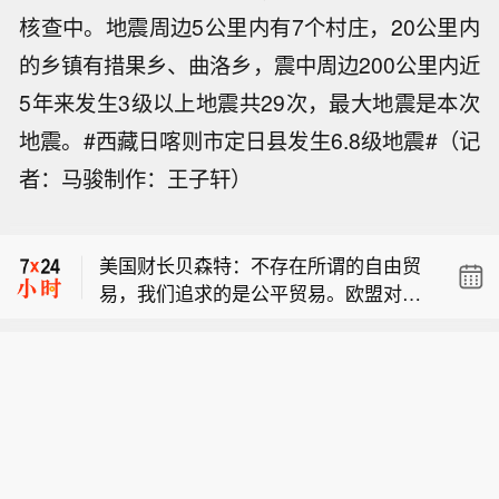
核查中。地震周边5公里内有7个村庄，20公里内
的乡镇有措果乡、曲洛乡，震中周边200公里内近
5年来发生3级以上地震共29次，最大地震是本次
美国财长贝森特：不存在所谓的自由贸
易，我们追求的是公平贸易。欧盟对我
地震。#西藏日喀则市定日县发生6.8级地震#（记
伊拉克武装部队发言人表示，沙特尚未
方汽车征收 10% 关税，而我们对欧盟
者：马骏制作：王子轩）
提供任何证据，用以佐证其关于伊拉克
汽车仅征收 3% 关税。这何谈公平？因
纳斯达克100指数和标普500指数涨幅收
领土遭袭击的相关说法。
此我们正在下调关税，消除非关税贸易
窄。
壁垒，抵制补贴劳工现象，并把就业岗
美国财长贝森特：不存在所谓的自由贸
位带回本国。
易，我们追求的是公平贸易。欧盟对我
伊拉克武装部队发言人表示，沙特尚未
方汽车征收 10% 关税，而我们对欧盟
提供任何证据，用以佐证其关于伊拉克
汽车仅征收 3% 关税。这何谈公平？因
领土遭袭击的相关说法。
此我们正在下调关税，消除非关税贸易
壁垒，抵制补贴劳工现象，并把就业岗
位带回本国。